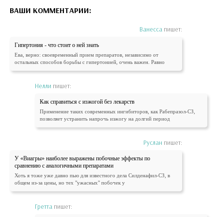
ВАШИ КОММЕНТАРИИ:
Ванесса
пишет:
Гипертония - что стоит о ней знать
Ева, верно: своевременный прием препаратов, независимо от
остальных способов борьбы с гипертонией, очень важен. Равно
Нелли
пишет:
Как справиться с изжогой без лекарств
Применение таких современных ингибиторов, как Рабепразол-СЗ,
позволяет устранить напрочь изжогу на долгий период
Руслан
пишет:
У «Виагры» наиболее выражены побочные эффекты по
сравнению с аналогичными препаратами
Хоть я тоже уже давно пью для известного дела Силденафил-СЗ, в
общем из-за цены, но тех "ужасных" побочек у
Гретта
пишет: