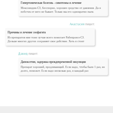
Гипертоническая болезнь - симптомы и лечение
Моксонидин-СЗ, бесспорно, хорошее средство от давления. Да и
побочек от него не бывает. Только мы его однократно пьем.
Анастасия
пишет:
Причины и лечение эзофагита
Из препаратов мне тоже лучше всего помогает Рабепразол-СЗ.
Дольше многих других сохраняет свое действие. Хоть и стоит
Давид
пишет:
Дапоксетин, задержка преждевременной эякуляции
Препарат хороший, продлевающий. Если надо, чтобы было 1 раз, но
долго, поможет. Если надо несколько раз, и каждый раз