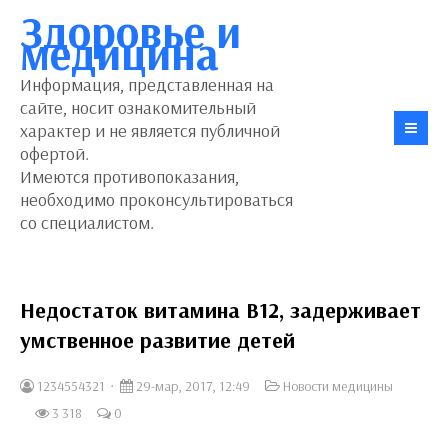
Здоровье и
медицина
Информация, представленная на
сайте, носит ознакомительный
характер и не является публичной
офертой.
Имеются противопоказания,
необходимо проконсультироваться
со специалистом.
Недостаток витамина В12, задерживает
умственное развитие детей
1234554321
29-мар, 2017, 12:49
Новости медицины
3 318
0