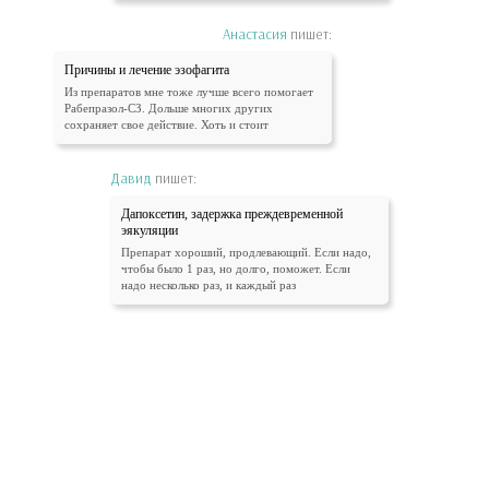
Анастасия
пишет:
Причины и лечение эзофагита
Из препаратов мне тоже лучше всего помогает
Рабепразол-СЗ. Дольше многих других
сохраняет свое действие. Хоть и стоит
Давид
пишет:
Дапоксетин, задержка преждевременной
эякуляции
Препарат хороший, продлевающий. Если надо,
чтобы было 1 раз, но долго, поможет. Если
надо несколько раз, и каждый раз