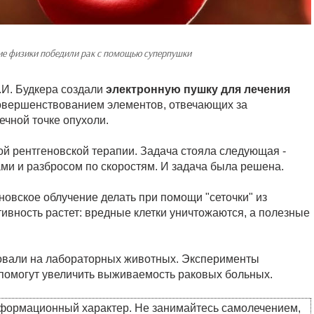
ие физики победили рак с помощью суперпушки
.И. Будкера создали
электронную пушку для лечения
овершенствованием элементов, отвечающих за
ечной точке опухоли.
ой рентгеновской терапии. Задача стояла следующая -
ми и разбросом по скоростям. И задача была решена.
еновское облучение делать при помощи "сеточки" из
тивность растет: вредные клетки уничтожаются, а полезные
ровали на лабораторных животных. Эксперименты
 помогут увеличить выживаемость раковых больных.
нформационный характер. Не занимайтесь самолечением,