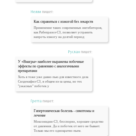
Нелли
пишет:
Как справиться с изжогой без лекарств
Применение таких современных ингибиторов,
как Рабепразол-СЗ, позволяет устранить
напрочь изжогу на долгий период
Руслан
пишет:
У «Виагры» наиболее выражены побочные
эффекты по сравнению с аналогичными
препаратами
Хоть я тоже уже давно пью для известного дела
Силденафил-СЗ, в общем из-за цены, но тех
"ужасных" побочек у
Гретта
пишет:
Гипертоническая болезнь - симптомы и
лечение
Моксонидин-СЗ, бесспорно, хорошее средство
от давления. Да и побочек от него не бывает.
Только мы его однократно пьем.