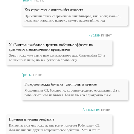
Нелли
пишет:
Как справиться с изжогой без лекарств
Применение таких современных ингибиторов, как Рабепразол-СЗ,
позволяет устранить напрочь изжогу на долгий период
Руслан
пишет:
У «Виагры» наиболее выражены побочные эффекты по
сравнению с аналогичными препаратами
Хоть я тоже уже давно пью для известного дела Силденафил-СЗ, в
общем из-за цены, но тех "ужасных" побочек у
Гретта
пишет:
Гипертоническая болезнь - симптомы и лечение
Моксонидин-СЗ, бесспорно, хорошее средство от давления. Да и
побочек от него не бывает. Только мы его однократно пьем.
Анастасия
пишет:
Причины и лечение эзофагита
Из препаратов мне тоже лучше всего помогает Рабепразол-СЗ.
Дольше многих других сохраняет свое действие. Хоть и стоит