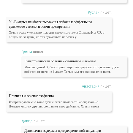
Руслан
пишет:
У «Виагры» наиболее выражены побочные эффекты по
сравнению с аналогичными препаратами
Хоть я тоже уже давно пью для известного дела Силденафил-СЗ, в
общем из-за цены, но тех "ужасных" побочек у
Гретта
пишет:
Гипертоническая болезнь - симптомы и лечение
Моксонидин-СЗ, бесспорно, хорошее средство от давления. Да и
побочек от него не бывает. Только мы его однократно пьем.
Анастасия
пишет:
Причины и лечение эзофагита
Из препаратов мне тоже лучше всего помогает Рабепразол-СЗ.
Дольше многих других сохраняет свое действие. Хоть и стоит
Давид
пишет:
Дапоксетин, задержка преждевременной эякуляции