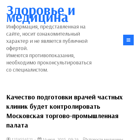
Здоровье и
медицина
Информация, представленная на
сайте, носит ознакомительный
характер и не является публичной
офертой.
Имеются противопоказания,
необходимо проконсультироваться
со специалистом.
Качество подготовки врачей частных
клиник будет контролировать
Московская торгово-промышленная
палата
1234554321
14-июл, 2015, 09:24
Новости медицины