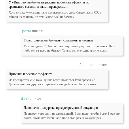
У «Виагры» наиболее выражены побочные эффекты по
сравнению с аналогичными препаратами
Хоть я тоже уже давно пью для известного дела Силденафил-СЗ, в
общем из-за цены, но тех "ужасных" побочек у
Гретта
пишет:
Гипертоническая болезнь - симптомы и лечение
Моксонидин-СЗ, бесспорно, хорошее средство от давления. Да и
побочек от него не бывает. Только мы его однократно пьем.
Анастасия
пишет:
Причины и лечение эзофагита
Из препаратов мне тоже лучше всего помогает Рабепразол-СЗ.
Дольше многих других сохраняет свое действие. Хоть и стоит
Давид
пишет:
Дапоксетин, задержка преждевременной эякуляции
Препарат хороший, продлевающий. Если надо, чтобы было 1 раз, но
долго, поможет. Если надо несколько раз, и каждый раз