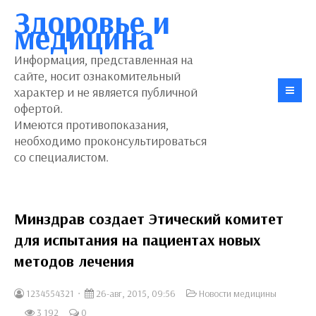
Здоровье и
медицина
Информация, представленная на
сайте, носит ознакомительный
характер и не является публичной
офертой.
Имеются противопоказания,
необходимо проконсультироваться
со специалистом.
Минздрав создает Этический комитет
для испытания на пациентах новых
методов лечения
1234554321
26-авг, 2015, 09:56
Новости медицины
3 192
0