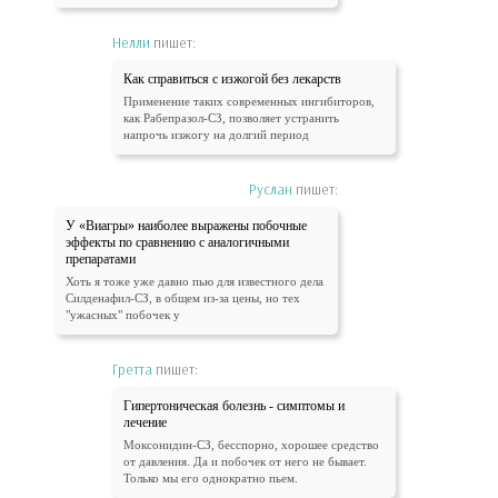
Нелли
пишет:
Как справиться с изжогой без лекарств
Применение таких современных ингибиторов,
как Рабепразол-СЗ, позволяет устранить
напрочь изжогу на долгий период
Руслан
пишет:
У «Виагры» наиболее выражены побочные
эффекты по сравнению с аналогичными
препаратами
Хоть я тоже уже давно пью для известного дела
Силденафил-СЗ, в общем из-за цены, но тех
"ужасных" побочек у
Гретта
пишет:
Гипертоническая болезнь - симптомы и
лечение
Моксонидин-СЗ, бесспорно, хорошее средство
от давления. Да и побочек от него не бывает.
Только мы его однократно пьем.