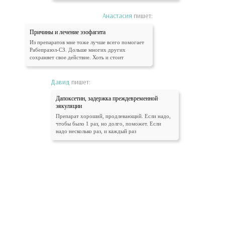
Анастасия
пишет:
Причины и лечение эзофагита
Из препаратов мне тоже лучше всего помогает
Рабепразол-СЗ. Дольше многих других
сохраняет свое действие. Хоть и стоит
Давид
пишет:
Дапоксетин, задержка преждевременной
эякуляции
Препарат хороший, продлевающий. Если надо,
чтобы было 1 раз, но долго, поможет. Если
надо несколько раз, и каждый раз