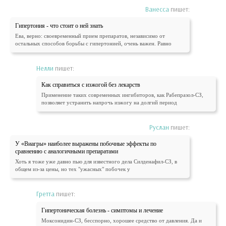
Ванесса
пишет:
Гипертония - что стоит о ней знать
Ева, верно: своевременный прием препаратов, независимо от
остальных способов борьбы с гипертонией, очень важен. Равно
Нелли
пишет:
Как справиться с изжогой без лекарств
Применение таких современных ингибиторов, как Рабепразол-СЗ,
позволяет устранить напрочь изжогу на долгий период
Руслан
пишет:
У «Виагры» наиболее выражены побочные эффекты по
сравнению с аналогичными препаратами
Хоть я тоже уже давно пью для известного дела Силденафил-СЗ, в
общем из-за цены, но тех "ужасных" побочек у
Гретта
пишет:
Гипертоническая болезнь - симптомы и лечение
Моксонидин-СЗ, бесспорно, хорошее средство от давления. Да и