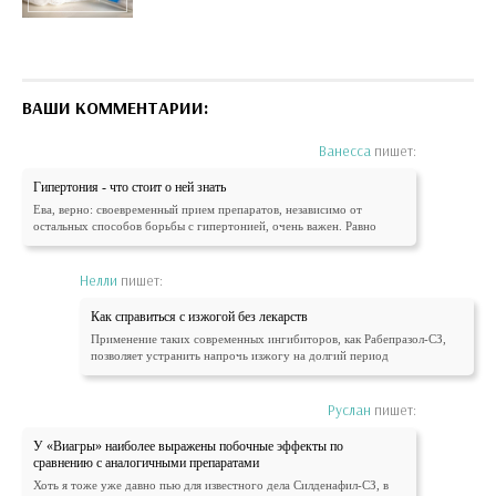
ВАШИ КОММЕНТАРИИ:
Ванесса
пишет:
Гипертония - что стоит о ней знать
Ева, верно: своевременный прием препаратов, независимо от
остальных способов борьбы с гипертонией, очень важен. Равно
Нелли
пишет:
Как справиться с изжогой без лекарств
Применение таких современных ингибиторов, как Рабепразол-СЗ,
позволяет устранить напрочь изжогу на долгий период
Руслан
пишет:
У «Виагры» наиболее выражены побочные эффекты по
сравнению с аналогичными препаратами
Хоть я тоже уже давно пью для известного дела Силденафил-СЗ, в