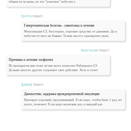
общем из-за цены, но тех "ужасных" побочек у
Гретта
пишет:
Гипертоническая болезнь - симптомы и лечение
Моксонидин-СЗ, бесспорно, хорошее средство от давления. Да и
побочек от него не бывает. Только мы его однократно пьем.
Анастасия
пишет:
Причины и лечение эзофагита
Из препаратов мне тоже лучше всего помогает Рабепразол-СЗ.
Дольше многих других сохраняет свое действие. Хоть и стоит
Давид
пишет:
Дапоксетин, задержка преждевременной эякуляции
Препарат хороший, продлевающий. Если надо, чтобы было 1 раз, но
долго, поможет. Если надо несколько раз, и каждый раз