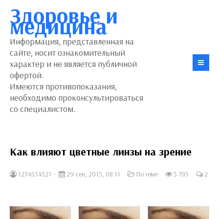
Здоровье и
медицина
Информация, представленная на
сайте, носит ознакомительный
характер и не является публичной
офертой.
Имеются противопоказания,
необходимо проконсультироваться
со специалистом.
Как влияют цветные линзы на зрение
1234554321
29-сен, 2015, 08:11
По теме
5 795
2