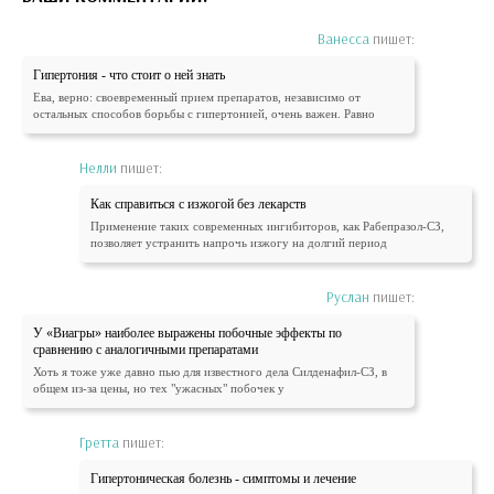
Ванесса
пишет:
Гипертония - что стоит о ней знать
Ева, верно: своевременный прием препаратов, независимо от
остальных способов борьбы с гипертонией, очень важен. Равно
Нелли
пишет:
Как справиться с изжогой без лекарств
Применение таких современных ингибиторов, как Рабепразол-СЗ,
позволяет устранить напрочь изжогу на долгий период
Руслан
пишет:
У «Виагры» наиболее выражены побочные эффекты по
сравнению с аналогичными препаратами
Хоть я тоже уже давно пью для известного дела Силденафил-СЗ, в
общем из-за цены, но тех "ужасных" побочек у
Гретта
пишет:
Гипертоническая болезнь - симптомы и лечение