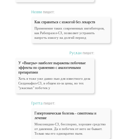
Нелли
пишет:
Как справиться с изжогой без лекарств
Применение таких современных ингибиторов,
как Рабепразол-СЗ, позволяет устранить
напрочь изжогу на долгий период
Руслан
пишет:
У «Виагры» наиболее выражены побочные
эффекты по сравнению с аналогичными
препаратами
Хоть я тоже уже давно пью для известного дела
Силденафил-СЗ, в общем из-за цены, но тех
"ужасных" побочек у
Гретта
пишет:
Гипертоническая болезнь - симптомы и
лечение
Моксонидин-СЗ, бесспорно, хорошее средство
от давления. Да и побочек от него не бывает.
Только мы его однократно пьем.