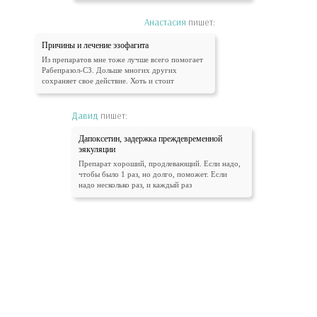
Анастасия
пишет:
Причины и лечение эзофагита
Из препаратов мне тоже лучше всего помогает
Рабепразол-СЗ. Дольше многих других
сохраняет свое действие. Хоть и стоит
Давид
пишет:
Дапоксетин, задержка преждевременной
эякуляции
Препарат хороший, продлевающий. Если надо,
чтобы было 1 раз, но долго, поможет. Если
надо несколько раз, и каждый раз