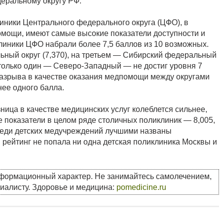
деральному округу РФ.
линики Центрального федерального округа (ЦФО), в
омощи, имеют самые высокие показатели доступности и
клиники ЦФО набрали более 7,5 баллов из 10 возможных.
ный округ (7,370), на третьем — Сибирский федеральный
 только один — Северо-Западный — не достиг уровня 7
 разрыва в качестве оказания медпомощи между округами
ее одного балла.
зница в качестве медицинских услуг колеблется сильнее,
 показатели в целом ряде столичных поликлиник — 8,005,
Среди детских медучреждений лучшими названы
в рейтинг не попала ни одна детская поликлиника Москвы и
нформационный характер. Не занимайтесь самолечением,
циалисту. Здоровье и медицина:
pomedicine.ru