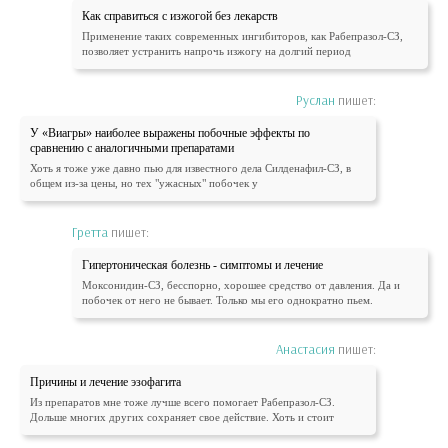
Как справиться с изжогой без лекарств
Применение таких современных ингибиторов, как Рабепразол-СЗ,
позволяет устранить напрочь изжогу на долгий период
Руслан
пишет:
У «Виагры» наиболее выражены побочные эффекты по
сравнению с аналогичными препаратами
Хоть я тоже уже давно пью для известного дела Силденафил-СЗ, в
общем из-за цены, но тех "ужасных" побочек у
Гретта
пишет:
Гипертоническая болезнь - симптомы и лечение
Моксонидин-СЗ, бесспорно, хорошее средство от давления. Да и
побочек от него не бывает. Только мы его однократно пьем.
Анастасия
пишет:
Причины и лечение эзофагита
Из препаратов мне тоже лучше всего помогает Рабепразол-СЗ.
Дольше многих других сохраняет свое действие. Хоть и стоит