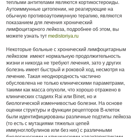
теплыми антителами являются кортикостероиды.
Аутоиммунные цитопении, не реагирующие на
обычную противоаутоимунную терапию, являются
показанием для лечения хронический
лимфоцитарного лейкоза, подробнее об этом, вы
можете узнать тут
medistoriya.ru
Некоторые больные с хронический лимфоцитарным
лейкозом имеют нормальную продолжительность
жизни и никогда не требуют лечения, зато у других
болезнь имеет быстрый и роковой ход, несмотря на
лечение. Такая неоднородность частично
обусловлена не только клиническими параметрами,
такими как масса опухоли, что хорошо отражено в
клинических стадиях Rai или Binet, но и
биологической изменчивостью болезни. На основе
оценки структуры и функции рецепторов B-клеток
были идентифицированы различные подтипы лейкоза
(то есть с мутациями тяжелых цепей
иммуноглобулинов или без них) с различными
биологическими и клиническими характеристиками.