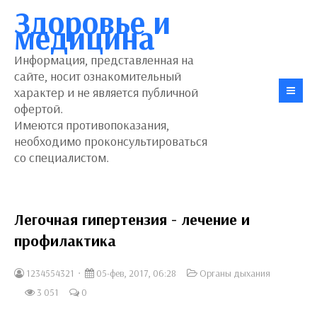
Здоровье и
медицина
Информация, представленная на
сайте, носит ознакомительный
характер и не является публичной
офертой.
Имеются противопоказания,
необходимо проконсультироваться
со специалистом.
Легочная гипертензия - лечение и
профилактика
1234554321
05-фев, 2017, 06:28
Органы дыхания
3 051
0