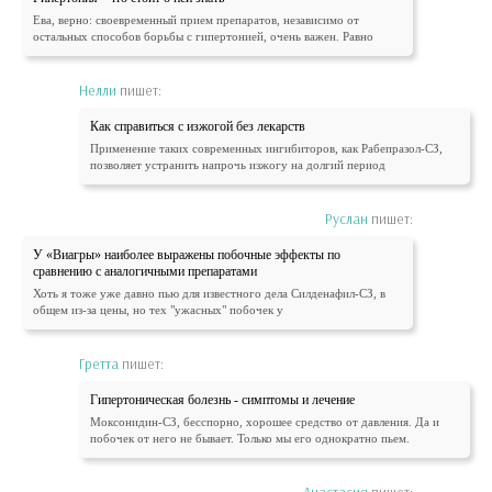
Ева, верно: своевременный прием препаратов, независимо от
остальных способов борьбы с гипертонией, очень важен. Равно
Нелли
пишет:
Как справиться с изжогой без лекарств
Применение таких современных ингибиторов, как Рабепразол-СЗ,
позволяет устранить напрочь изжогу на долгий период
Руслан
пишет:
У «Виагры» наиболее выражены побочные эффекты по
сравнению с аналогичными препаратами
Хоть я тоже уже давно пью для известного дела Силденафил-СЗ, в
общем из-за цены, но тех "ужасных" побочек у
Гретта
пишет:
Гипертоническая болезнь - симптомы и лечение
Моксонидин-СЗ, бесспорно, хорошее средство от давления. Да и
побочек от него не бывает. Только мы его однократно пьем.