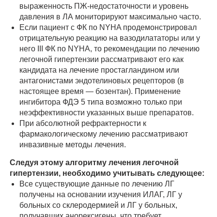
выраженность ПЖ-недостаточности и уровень
давления в ЛА мониторируют максимально часто.
Если пациент с ФК по NYHA продемонстрировал
отрицательную реакцию на вазодилататоры или у
него III ФК по NYHA, то рекомендации по лечению
легочной гипертензии рассматривают его как
кандидата на лечение простагландином или
антагонистами эндотелиновых рецепторов (в
настоящее время — бозентан). Применение
ингибитора ФДЭ 5 типа возможно только при
неэффективности указанных выше препаратов.
При абсолютной рефрактерности к
фармакологическому лечению рассматривают
инвазивные методы лечения.
Следуя этому алгоритму лечения легочной
гипертензии, необходимо учитывать следующее:
Все существующие данные по лечению ЛГ
получены на основании изучения ИЛАГ, ЛГ у
больных со склеродермией и ЛГ у больных,
получавших анорексигены, что требует