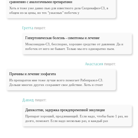
сравнению с аналогичными препаратами
Хоть я тоже уже давно пью для известного дела Силденафил-СЗ, в
общем из-за цены, но тех "ужасных" побочек у
Гретта
пишет:
Гипертоническая болезнь - симптомы и лечение
Моксонидин-СЗ, бесспорно, хорошее средство от давления. Да и
побочек от него не бывает. Только мы его однократно пьем.
Анастасия
пишет:
Причины и лечение эзофагита
Из препаратов мне тоже лучше всего помогает Рабепразол-СЗ.
Дольше многих других сохраняет свое действие. Хоть и стоит
Давид
пишет:
Дапоксетин, задержка преждевременной эякуляции
Препарат хороший, продлевающий. Если надо, чтобы было 1 раз, но
долго, поможет. Если надо несколько раз, и каждый раз