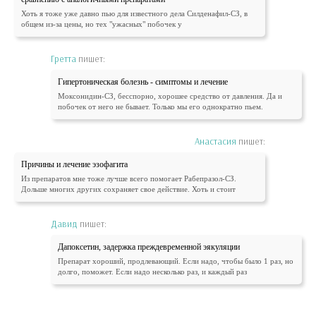
Хоть я тоже уже давно пью для известного дела Силденафил-СЗ, в
общем из-за цены, но тех "ужасных" побочек у
Гретта
пишет:
Гипертоническая болезнь - симптомы и лечение
Моксонидин-СЗ, бесспорно, хорошее средство от давления. Да и
побочек от него не бывает. Только мы его однократно пьем.
Анастасия
пишет:
Причины и лечение эзофагита
Из препаратов мне тоже лучше всего помогает Рабепразол-СЗ.
Дольше многих других сохраняет свое действие. Хоть и стоит
Давид
пишет:
Дапоксетин, задержка преждевременной эякуляции
Препарат хороший, продлевающий. Если надо, чтобы было 1 раз, но
долго, поможет. Если надо несколько раз, и каждый раз