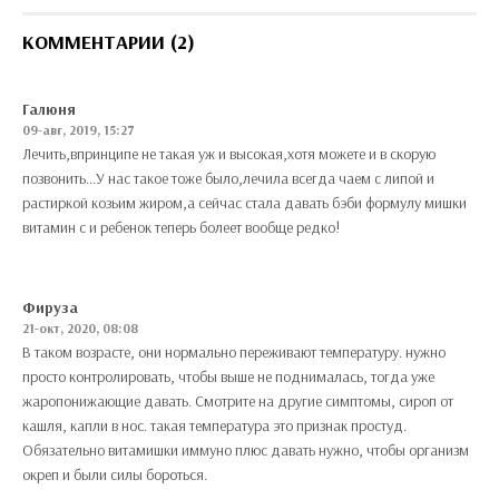
КОММЕНТАРИИ (2)
Галюня
09-авг, 2019, 15:27
Лечить,впринципе не такая уж и высокая,хотя можете и в скорую
позвонить...У нас такое тоже было,лечила всегда чаем с липой и
растиркой козьим жиром,а сейчас стала давать бэби формулу мишки
витамин с и ребенок теперь болеет вообще редко!
Фируза
21-окт, 2020, 08:08
В таком возрасте, они нормально переживают температуру. нужно
просто контролировать, чтобы выше не поднималась, тогда уже
жаропонижающие давать. Смотрите на другие симптомы, сироп от
кашля, капли в нос. такая температура это признак простуд.
Обязательно витамишки иммуно плюс давать нужно, чтобы организм
окреп и были силы бороться.