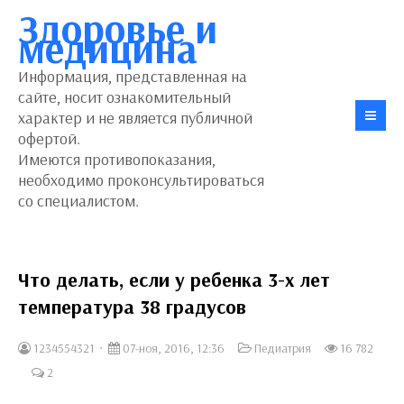
Здоровье и
медицина
Информация, представленная на
сайте, носит ознакомительный
характер и не является публичной
офертой.
Имеются противопоказания,
необходимо проконсультироваться
со специалистом.
Что делать, если у ребенка 3-х лет
температура 38 градусов
1234554321
07-ноя, 2016, 12:36
Педиатрия
16 782
2