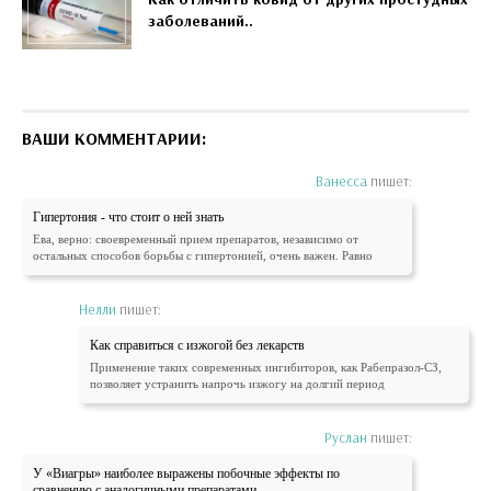
заболеваний..
ВАШИ КОММЕНТАРИИ:
Ванесса
пишет:
Гипертония - что стоит о ней знать
Ева, верно: своевременный прием препаратов, независимо от
остальных способов борьбы с гипертонией, очень важен. Равно
Нелли
пишет:
Как справиться с изжогой без лекарств
Применение таких современных ингибиторов, как Рабепразол-СЗ,
позволяет устранить напрочь изжогу на долгий период
Руслан
пишет:
У «Виагры» наиболее выражены побочные эффекты по
сравнению с аналогичными препаратами