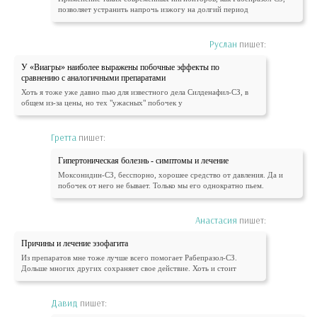
позволяет устранить напрочь изжогу на долгий период
Руслан
пишет:
У «Виагры» наиболее выражены побочные эффекты по
сравнению с аналогичными препаратами
Хоть я тоже уже давно пью для известного дела Силденафил-СЗ, в
общем из-за цены, но тех "ужасных" побочек у
Гретта
пишет:
Гипертоническая болезнь - симптомы и лечение
Моксонидин-СЗ, бесспорно, хорошее средство от давления. Да и
побочек от него не бывает. Только мы его однократно пьем.
Анастасия
пишет:
Причины и лечение эзофагита
Из препаратов мне тоже лучше всего помогает Рабепразол-СЗ.
Дольше многих других сохраняет свое действие. Хоть и стоит
Давид
пишет: