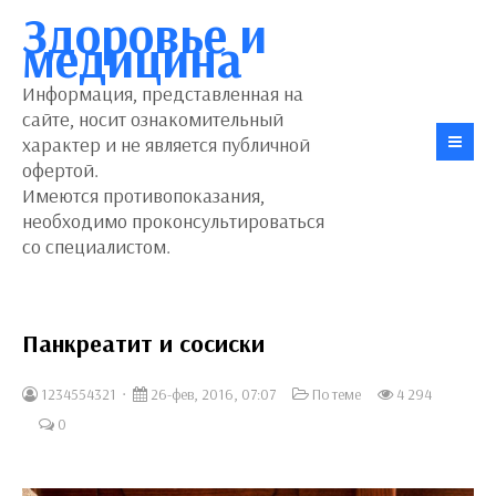
Здоровье и
медицина
Информация, представленная на
сайте, носит ознакомительный
характер и не является публичной
офертой.
Имеются противопоказания,
необходимо проконсультироваться
со специалистом.
Панкреатит и сосиски
1234554321
26-фев, 2016, 07:07
По теме
4 294
0