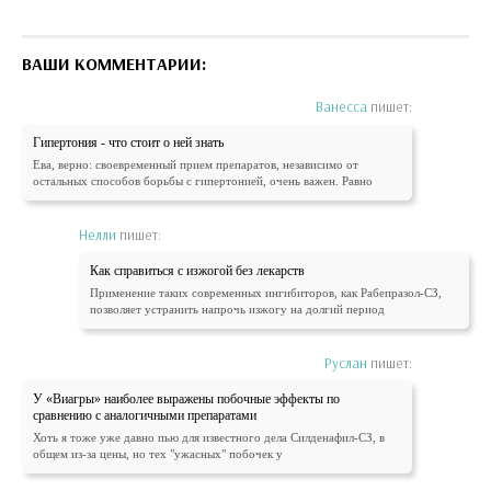
ВАШИ КОММЕНТАРИИ:
Ванесса
пишет:
Гипертония - что стоит о ней знать
Ева, верно: своевременный прием препаратов, независимо от
остальных способов борьбы с гипертонией, очень важен. Равно
Нелли
пишет:
Как справиться с изжогой без лекарств
Применение таких современных ингибиторов, как Рабепразол-СЗ,
позволяет устранить напрочь изжогу на долгий период
Руслан
пишет:
У «Виагры» наиболее выражены побочные эффекты по
сравнению с аналогичными препаратами
Хоть я тоже уже давно пью для известного дела Силденафил-СЗ, в
общем из-за цены, но тех "ужасных" побочек у