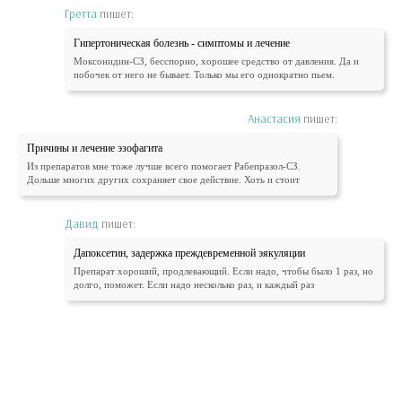
Гретта
пишет:
Гипертоническая болезнь - симптомы и лечение
Моксонидин-СЗ, бесспорно, хорошее средство от давления. Да и
побочек от него не бывает. Только мы его однократно пьем.
Анастасия
пишет:
Причины и лечение эзофагита
Из препаратов мне тоже лучше всего помогает Рабепразол-СЗ.
Дольше многих других сохраняет свое действие. Хоть и стоит
Давид
пишет:
Дапоксетин, задержка преждевременной эякуляции
Препарат хороший, продлевающий. Если надо, чтобы было 1 раз, но
долго, поможет. Если надо несколько раз, и каждый раз