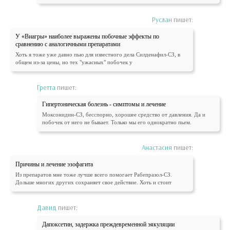
Руслан
пишет:
У «Виагры» наиболее выражены побочные эффекты по
сравнению с аналогичными препаратами
Хоть я тоже уже давно пью для известного дела Силденафил-СЗ, в
общем из-за цены, но тех "ужасных" побочек у
Гретта
пишет:
Гипертоническая болезнь - симптомы и лечение
Моксонидин-СЗ, бесспорно, хорошее средство от давления. Да и
побочек от него не бывает. Только мы его однократно пьем.
Анастасия
пишет:
Причины и лечение эзофагита
Из препаратов мне тоже лучше всего помогает Рабепразол-СЗ.
Дольше многих других сохраняет свое действие. Хоть и стоит
Давид
пишет:
Дапоксетин, задержка преждевременной эякуляции