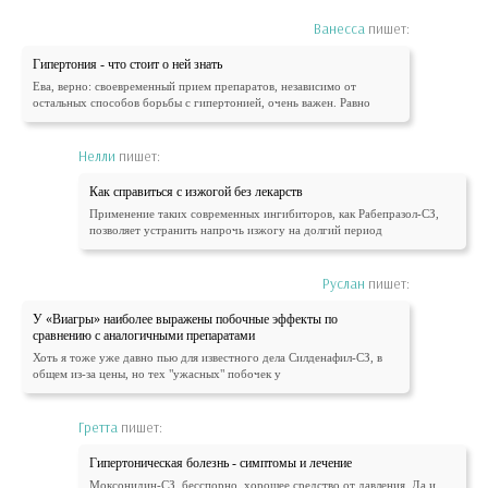
Ванесса
пишет:
Гипертония - что стоит о ней знать
Ева, верно: своевременный прием препаратов, независимо от
остальных способов борьбы с гипертонией, очень важен. Равно
Нелли
пишет:
Как справиться с изжогой без лекарств
Применение таких современных ингибиторов, как Рабепразол-СЗ,
позволяет устранить напрочь изжогу на долгий период
Руслан
пишет:
У «Виагры» наиболее выражены побочные эффекты по
сравнению с аналогичными препаратами
Хоть я тоже уже давно пью для известного дела Силденафил-СЗ, в
общем из-за цены, но тех "ужасных" побочек у
Гретта
пишет:
Гипертоническая болезнь - симптомы и лечение
Моксонидин-СЗ, бесспорно, хорошее средство от давления. Да и