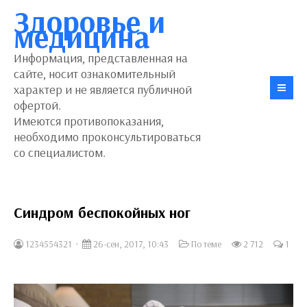
Здоровье и
медицина
Информация, представленная на
сайте, носит ознакомительный
характер и не является публичной
офертой.
Имеются противопоказания,
необходимо проконсультироваться
со специалистом.
Синдром беспокойных ног
1234554321
26-сен, 2017, 10:43
По теме
2 712
1