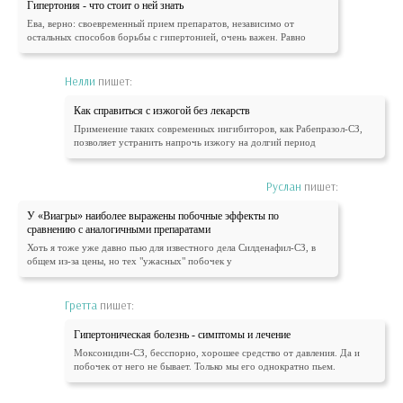
Гипертония - что стоит о ней знать
Ева, верно: своевременный прием препаратов, независимо от
остальных способов борьбы с гипертонией, очень важен. Равно
Нелли
пишет:
Как справиться с изжогой без лекарств
Применение таких современных ингибиторов, как Рабепразол-СЗ,
позволяет устранить напрочь изжогу на долгий период
Руслан
пишет:
У «Виагры» наиболее выражены побочные эффекты по
сравнению с аналогичными препаратами
Хоть я тоже уже давно пью для известного дела Силденафил-СЗ, в
общем из-за цены, но тех "ужасных" побочек у
Гретта
пишет:
Гипертоническая болезнь - симптомы и лечение
Моксонидин-СЗ, бесспорно, хорошее средство от давления. Да и
побочек от него не бывает. Только мы его однократно пьем.