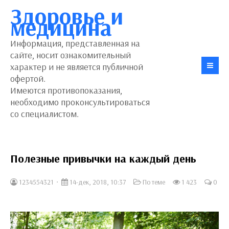
Здоровье и
медицина
Информация, представленная на
сайте, носит ознакомительный
характер и не является публичной
офертой.
Имеются противопоказания,
необходимо проконсультироваться
со специалистом.
Полезные привычки на каждый день
1234554321
14-дек, 2018, 10:37
По теме
1 423
0