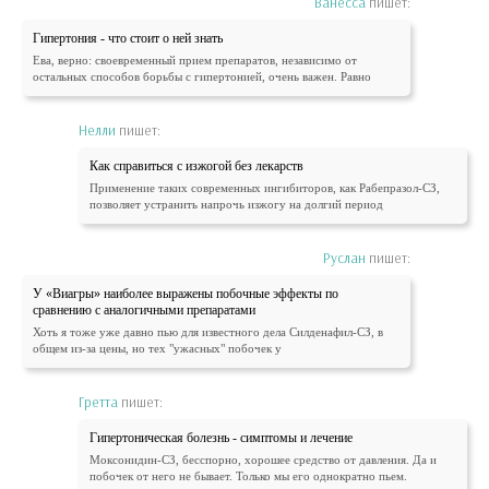
Ванесса
пишет:
Гипертония - что стоит о ней знать
Ева, верно: своевременный прием препаратов, независимо от
остальных способов борьбы с гипертонией, очень важен. Равно
Нелли
пишет:
Как справиться с изжогой без лекарств
Применение таких современных ингибиторов, как Рабепразол-СЗ,
позволяет устранить напрочь изжогу на долгий период
Руслан
пишет:
У «Виагры» наиболее выражены побочные эффекты по
сравнению с аналогичными препаратами
Хоть я тоже уже давно пью для известного дела Силденафил-СЗ, в
общем из-за цены, но тех "ужасных" побочек у
Гретта
пишет:
Гипертоническая болезнь - симптомы и лечение
Моксонидин-СЗ, бесспорно, хорошее средство от давления. Да и
побочек от него не бывает. Только мы его однократно пьем.