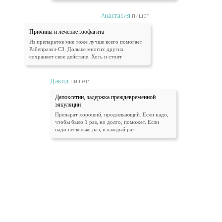
Анастасия
пишет:
Причины и лечение эзофагита
Из препаратов мне тоже лучше всего помогает
Рабепразол-СЗ. Дольше многих других
сохраняет свое действие. Хоть и стоит
Давид
пишет:
Дапоксетин, задержка преждевременной
эякуляции
Препарат хороший, продлевающий. Если надо,
чтобы было 1 раз, но долго, поможет. Если
надо несколько раз, и каждый раз