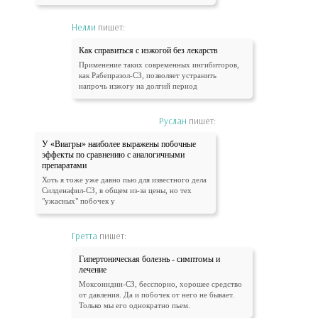
Нелли
пишет:
Как справиться с изжогой без лекарств
Применение таких современных ингибиторов,
как Рабепразол-СЗ, позволяет устранить
напрочь изжогу на долгий период
Руслан
пишет:
У «Виагры» наиболее выражены побочные
эффекты по сравнению с аналогичными
препаратами
Хоть я тоже уже давно пью для известного дела
Силденафил-СЗ, в общем из-за цены, но тех
"ужасных" побочек у
Гретта
пишет:
Гипертоническая болезнь - симптомы и
лечение
Моксонидин-СЗ, бесспорно, хорошее средство
от давления. Да и побочек от него не бывает.
Только мы его однократно пьем.