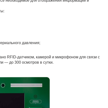
 все необходимое для отображения информации и
ты:
ериального давления;
вано RFID-датчиком, камерой и микрофоном для связи с
и — до 300 осмотров в сутки.