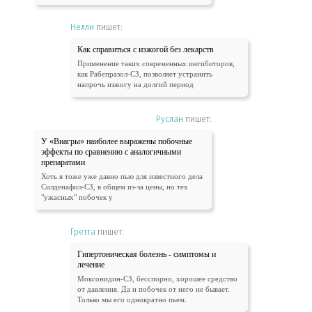
Нелли
пишет:
Как справиться с изжогой без лекарств
Применение таких современных ингибиторов,
как Рабепразол-СЗ, позволяет устранить
напрочь изжогу на долгий период
Руслан
пишет:
У «Виагры» наиболее выражены побочные
эффекты по сравнению с аналогичными
препаратами
Хоть я тоже уже давно пью для известного дела
Силденафил-СЗ, в общем из-за цены, но тех
"ужасных" побочек у
Гретта
пишет:
Гипертоническая болезнь - симптомы и
лечение
Моксонидин-СЗ, бесспорно, хорошее средство
от давления. Да и побочек от него не бывает.
Только мы его однократно пьем.