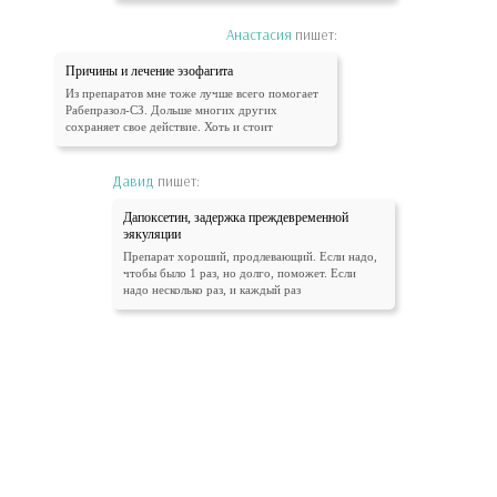
Анастасия
пишет:
Причины и лечение эзофагита
Из препаратов мне тоже лучше всего помогает
Рабепразол-СЗ. Дольше многих других
сохраняет свое действие. Хоть и стоит
Давид
пишет:
Дапоксетин, задержка преждевременной
эякуляции
Препарат хороший, продлевающий. Если надо,
чтобы было 1 раз, но долго, поможет. Если
надо несколько раз, и каждый раз