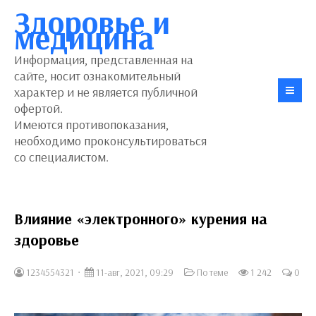
Здоровье и
медицина
Информация, представленная на
сайте, носит ознакомительный
характер и не является публичной
офертой.
Имеются противопоказания,
необходимо проконсультироваться
со специалистом.
Влияние «электронного» курения на
здоровье
1234554321
11-авг, 2021, 09:29
По теме
1 242
0