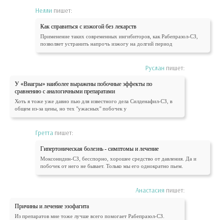
Нелли
пишет:
Как справиться с изжогой без лекарств
Применение таких современных ингибиторов, как Рабепразол-СЗ,
позволяет устранить напрочь изжогу на долгий период
Руслан
пишет:
У «Виагры» наиболее выражены побочные эффекты по
сравнению с аналогичными препаратами
Хоть я тоже уже давно пью для известного дела Силденафил-СЗ, в
общем из-за цены, но тех "ужасных" побочек у
Гретта
пишет:
Гипертоническая болезнь - симптомы и лечение
Моксонидин-СЗ, бесспорно, хорошее средство от давления. Да и
побочек от него не бывает. Только мы его однократно пьем.
Анастасия
пишет:
Причины и лечение эзофагита
Из препаратов мне тоже лучше всего помогает Рабепразол-СЗ.