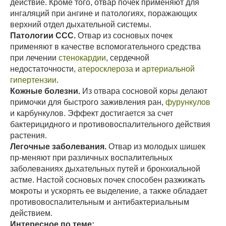
действие. Кроме того, отвар почек применяют для
ингаляций при ангине и патологиях, поражающих
верхний отдел дыхательной системы.
Патологии ССС.
Отвар из сосновых почек
применяют в качестве вспомогательного средства
при лечении
стенокардии
, сердечной
недостаточности,
атеросклероза
и
артериальной
гипертензии
.
Кожные болезни.
Из отвара сосновой коры делают
примочки для быстрого заживления ран,
фурункулов
и карбункулов. Эффект достигается за счет
бактерицидного и противовоспалительного действия
растения.
Легочные заболевания.
Отвар из молодых шишек
пр-меняют при различных воспалительных
заболеваниях дыхательных путей и бронхиальной
астме. Настой сосновых почек способен разжижать
мокроты и ускорять ее выделение, а также обладает
противовоспалительным и антибактериальным
действием.
Интересное по теме: