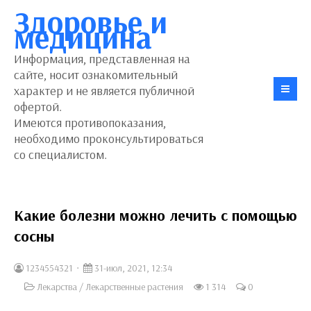
Здоровье и
медицина
Информация, представленная на
сайте, носит ознакомительный
характер и не является публичной
офертой.
Имеются противопоказания,
необходимо проконсультироваться
со специалистом.
Какие болезни можно лечить с помощью
сосны
1234554321
31-июл, 2021, 12:34
Лекарства
/
Лекарственные растения
1 314
0