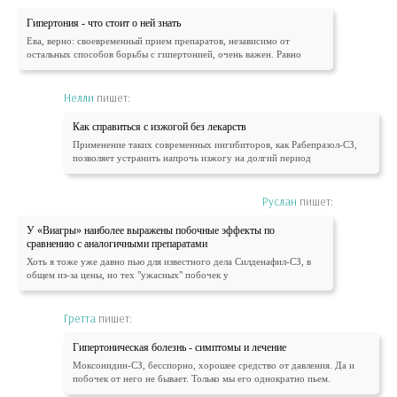
Гипертония - что стоит о ней знать
Ева, верно: своевременный прием препаратов, независимо от
остальных способов борьбы с гипертонией, очень важен. Равно
Нелли
пишет:
Как справиться с изжогой без лекарств
Применение таких современных ингибиторов, как Рабепразол-СЗ,
позволяет устранить напрочь изжогу на долгий период
Руслан
пишет:
У «Виагры» наиболее выражены побочные эффекты по
сравнению с аналогичными препаратами
Хоть я тоже уже давно пью для известного дела Силденафил-СЗ, в
общем из-за цены, но тех "ужасных" побочек у
Гретта
пишет:
Гипертоническая болезнь - симптомы и лечение
Моксонидин-СЗ, бесспорно, хорошее средство от давления. Да и
побочек от него не бывает. Только мы его однократно пьем.