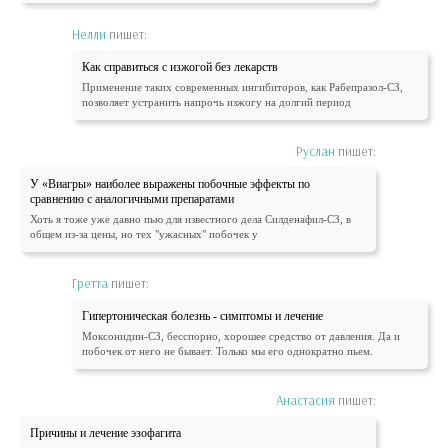
Нелли
пишет:
Как справиться с изжогой без лекарств
Применение таких современных ингибиторов, как Рабепразол-СЗ,
позволяет устранить напрочь изжогу на долгий период
Руслан
пишет:
У «Виагры» наиболее выражены побочные эффекты по
сравнению с аналогичными препаратами
Хоть я тоже уже давно пью для известного дела Силденафил-СЗ, в
общем из-за цены, но тех "ужасных" побочек у
Гретта
пишет:
Гипертоническая болезнь - симптомы и лечение
Моксонидин-СЗ, бесспорно, хорошее средство от давления. Да и
побочек от него не бывает. Только мы его однократно пьем.
Анастасия
пишет:
Причины и лечение эзофагита