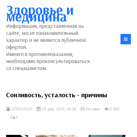
Здоровье и
медицина
Информация, представленная на
сайте, носит ознакомительный
характер и не является публичной
офертой.
Имеются противопоказания,
необходимо проконсультироваться
со специалистом.
Сонливость, усталость - причины
1234554321
29-дек, 2015, 10:58
По теме
6 985
1