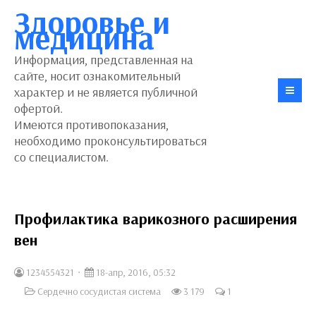
Здоровье и
медицина
Информация, представленная на
сайте, носит ознакомительный
характер и не является публичной
офертой.
Имеются противопоказания,
необходимо проконсультироваться
со специалистом.
Профилактика варикозного расширения
вен
1234554321
18-апр, 2016, 05:32
Сердечно сосудистая система
3 179
1