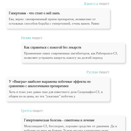
Ванесса
пишет:
Гипертония - что стоит о ней знать
Ева, верно: своевременный прием препаратов, независимо от
остальных способов борьбы с гипертонией, очень важен. Равно
Нелли
пишет:
Как справиться с изжогой без лекарств
Применение таких современных ингибиторов, как Рабепразол-СЗ,
позволяет устранить напрочь изжогу на долгий период
Руслан
пишет:
У «Виагры» наиболее выражены побочные эффекты по
сравнению с аналогичными препаратами
Хоть я тоже уже давно пью для известного дела Силденафил-СЗ, в
общем из-за цены, но тех "ужасных" побочек у
Гретта
пишет:
Гипертоническая болезнь - симптомы и лечение
Моксонидин-СЗ, бесспорно, хорошее средство от давления. Да и
побочек от него не бывает. Только мы его однократно пьем.