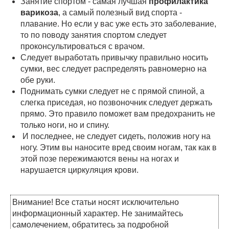
Занятие спортом - самая лучшая
профилактика
варикоза
, а самый по­лезный вид спорта -
плавание. Но если у вас уже есть это заболевание,
то по поводу занятия спортом следу­ет
проконсультироваться с врачом.
Следует выработать привычку пра­вильно носить
сумки, вес следует рас­пределять равномерно на
обе руки.
Поднимать сумки следует не с прямой спиной, а
слегка приседая, но позво­ночник следует держать
прямо. Это правило поможет вам предохранить не
только ноги, но и спину.
И последнее, не следует сидеть, по­ложив ногу на
ногу. Этим вы наноси­те вред своим ногам, так как в
этой позе пережимаются вены на ногах и
нарушается циркуляция крови.
Внимание! Все статьи носят исключительно
информационный характер. Не занимайтесь
самолечением, обратитесь за подробной