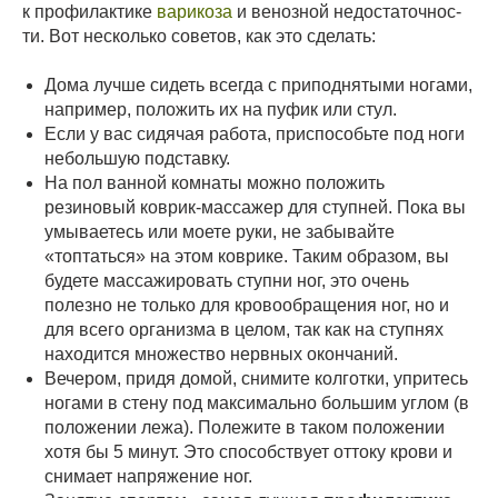
к про­филактике
варикоза
и ве­нозной недостаточнос­
ти. Вот несколько сове­тов, как это сделать:
Дома лучше сидеть всегда с припод­нятыми ногами,
например, положить их на пуфик или стул.
Если у вас сидячая работа, приспо­собьте под ноги
небольшую подставку.
На пол ванной комнаты можно по­ложить
резиновый коврик-массажер для ступней. Пока вы
умываетесь или моете руки, не забывайте
«топтать­ся» на этом коврике. Таким образом, вы
будете массажировать ступни ног, это очень
полезно не только для кро­вообращения ног, но и
для всего организма в целом, так как на ступ­нях
находится множество нервных окончаний.
Вечером, придя домой, снимите кол­готки, упритесь
ногами в стену под максимально большим углом (в
поло­жении лежа). Полежите в таком по­ложении
хотя бы 5 минут. Это способ­ствует оттоку крови и
снимает напря­жение ног.