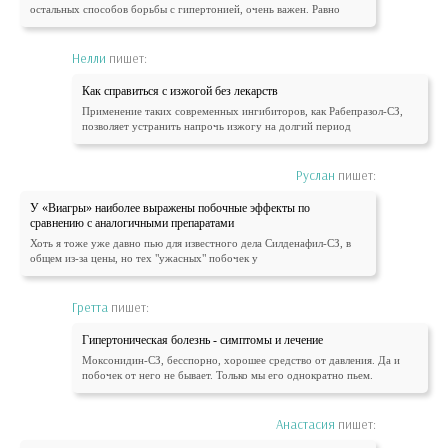
остальных способов борьбы с гипертонией, очень важен. Равно
Нелли
пишет:
Как справиться с изжогой без лекарств
Применение таких современных ингибиторов, как Рабепразол-СЗ,
позволяет устранить напрочь изжогу на долгий период
Руслан
пишет:
У «Виагры» наиболее выражены побочные эффекты по
сравнению с аналогичными препаратами
Хоть я тоже уже давно пью для известного дела Силденафил-СЗ, в
общем из-за цены, но тех "ужасных" побочек у
Гретта
пишет:
Гипертоническая болезнь - симптомы и лечение
Моксонидин-СЗ, бесспорно, хорошее средство от давления. Да и
побочек от него не бывает. Только мы его однократно пьем.
Анастасия
пишет: