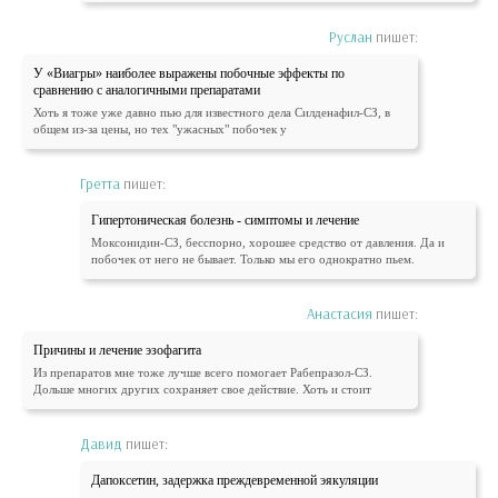
Руслан
пишет:
У «Виагры» наиболее выражены побочные эффекты по
сравнению с аналогичными препаратами
Хоть я тоже уже давно пью для известного дела Силденафил-СЗ, в
общем из-за цены, но тех "ужасных" побочек у
Гретта
пишет:
Гипертоническая болезнь - симптомы и лечение
Моксонидин-СЗ, бесспорно, хорошее средство от давления. Да и
побочек от него не бывает. Только мы его однократно пьем.
Анастасия
пишет:
Причины и лечение эзофагита
Из препаратов мне тоже лучше всего помогает Рабепразол-СЗ.
Дольше многих других сохраняет свое действие. Хоть и стоит
Давид
пишет:
Дапоксетин, задержка преждевременной эякуляции