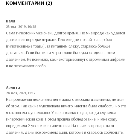
КОММЕНТАРИИ (2)
Валя
23-окт, 2019, 10:28
Сама гипертоник уже очень долгое время...Но мне вроде как удается
давление в порядке держать. Пью ежедневно чай эвалар био
(гипотензивные травы), за питанием слежу, стараюсь больше
двигаться...Если бы не эти меры-точно бы с ума сходила с этим
давлением. Не понимаю, как некоторые живут с огромными цифрами
и не переживают особо...
Аэлита
24-ноя, 2021, 11:12
На протяжении нескольких лет я жила с высоким давлением, не зная
об этом. Так как не чувствовала ничего. Иногда была слабость, но это
я связывала с усталостью. Узнала только тогда, когда случился
гипертонический криз. Потом прошла обследование, и мне сразу
определили 2-ую степень гипертонии. Назначены препараты от
давления, даны все рекомендации, которые я стараюсь соблюдать.