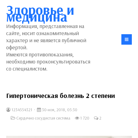
Здоровье и
медицина
Информация, представленная на
сайте, носит ознакомительный
характер и не является публичной
офертой.
Имеются противопоказания,
необходимо проконсультироваться
со специалистом.
Гипертоническая болезнь 2 степени
1234554321
30-ноя, 2018, 05:30
Сердечно сосудистая система
1 720
2