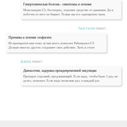
Гипертоническая болезнь - симптомы и лечение
Моксонидин-СЗ, бесспорно, хорошее средство от давления. Да и
побочек от него не бывает. Только мы его однократно пьем.
Анастасия
пишет:
Причины и лечение эзофагита
Из препаратов мне тоже лучше всего помогает Рабепразол-СЗ.
Дольше многих других сохраняет свое действие. Хоть и стоит
Давид
пишет:
Дапоксетин, задержка преждевременной эякуляции
Препарат хороший, продлевающий. Если надо, чтобы было 1 раз, но
долго, поможет. Если надо несколько раз, и каждый раз