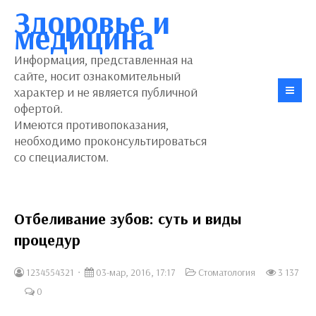
Здоровье и
медицина
Информация, представленная на
сайте, носит ознакомительный
характер и не является публичной
офертой.
Имеются противопоказания,
необходимо проконсультироваться
со специалистом.
Отбеливание зубов: суть и виды
процедур
1234554321
03-мар, 2016, 17:17
Стоматология
3 137
0