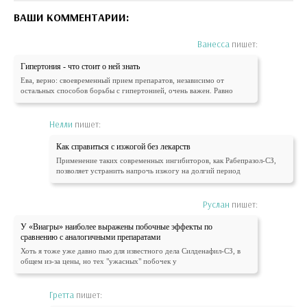
ВАШИ КОММЕНТАРИИ:
Ванесса
пишет:
Гипертония - что стоит о ней знать
Ева, верно: своевременный прием препаратов, независимо от
остальных способов борьбы с гипертонией, очень важен. Равно
Нелли
пишет:
Как справиться с изжогой без лекарств
Применение таких современных ингибиторов, как Рабепразол-СЗ,
позволяет устранить напрочь изжогу на долгий период
Руслан
пишет:
У «Виагры» наиболее выражены побочные эффекты по
сравнению с аналогичными препаратами
Хоть я тоже уже давно пью для известного дела Силденафил-СЗ, в
общем из-за цены, но тех "ужасных" побочек у
Гретта
пишет: