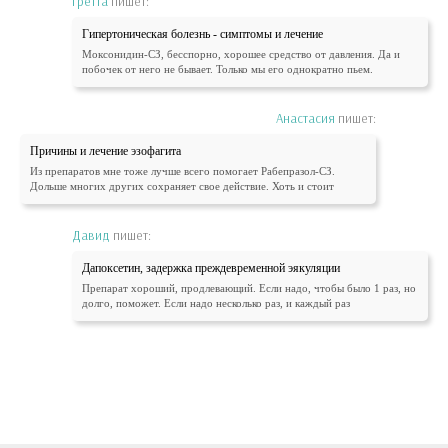
Гретта
пишет:
Гипертоническая болезнь - симптомы и лечение
Моксонидин-СЗ, бесспорно, хорошее средство от давления. Да и
побочек от него не бывает. Только мы его однократно пьем.
Анастасия
пишет:
Причины и лечение эзофагита
Из препаратов мне тоже лучше всего помогает Рабепразол-СЗ.
Дольше многих других сохраняет свое действие. Хоть и стоит
Давид
пишет:
Дапоксетин, задержка преждевременной эякуляции
Препарат хороший, продлевающий. Если надо, чтобы было 1 раз, но
долго, поможет. Если надо несколько раз, и каждый раз