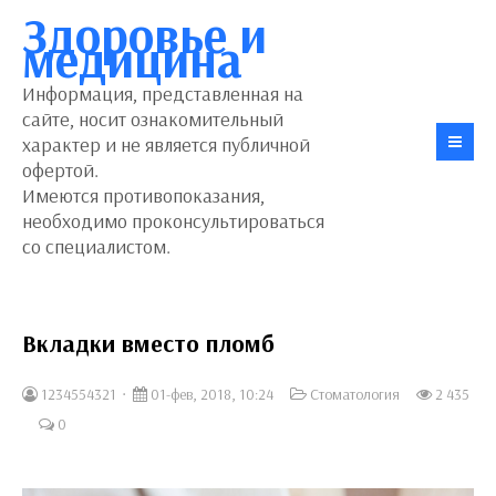
Здоровье и
медицина
Информация, представленная на
сайте, носит ознакомительный
характер и не является публичной
офертой.
Имеются противопоказания,
необходимо проконсультироваться
со специалистом.
Вкладки вместо пломб
1234554321
01-фев, 2018, 10:24
Стоматология
2 435
0