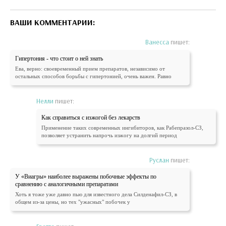
ВАШИ КОММЕНТАРИИ:
Ванесса
пишет:
Гипертония - что стоит о ней знать
Ева, верно: своевременный прием препаратов, независимо от
остальных способов борьбы с гипертонией, очень важен. Равно
Нелли
пишет:
Как справиться с изжогой без лекарств
Применение таких современных ингибиторов, как Рабепразол-СЗ,
позволяет устранить напрочь изжогу на долгий период
Руслан
пишет:
У «Виагры» наиболее выражены побочные эффекты по
сравнению с аналогичными препаратами
Хоть я тоже уже давно пью для известного дела Силденафил-СЗ, в
общем из-за цены, но тех "ужасных" побочек у