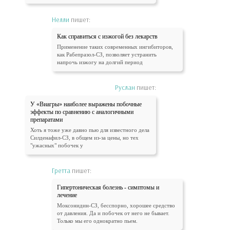
Нелли
пишет:
Как справиться с изжогой без лекарств
Применение таких современных ингибиторов,
как Рабепразол-СЗ, позволяет устранить
напрочь изжогу на долгий период
Руслан
пишет:
У «Виагры» наиболее выражены побочные
эффекты по сравнению с аналогичными
препаратами
Хоть я тоже уже давно пью для известного дела
Силденафил-СЗ, в общем из-за цены, но тех
"ужасных" побочек у
Гретта
пишет:
Гипертоническая болезнь - симптомы и
лечение
Моксонидин-СЗ, бесспорно, хорошее средство
от давления. Да и побочек от него не бывает.
Только мы его однократно пьем.