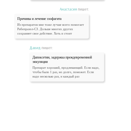
Анастасия
пишет:
Причины и лечение эзофагита
Из препаратов мне тоже лучше всего помогает
Рабепразол-СЗ. Дольше многих других
сохраняет свое действие. Хоть и стоит
Давид
пишет:
Дапоксетин, задержка преждевременной
эякуляции
Препарат хороший, продлевающий. Если надо,
чтобы было 1 раз, но долго, поможет. Если
надо несколько раз, и каждый раз