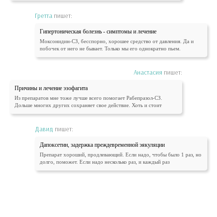
Гретта
пишет:
Гипертоническая болезнь - симптомы и лечение
Моксонидин-СЗ, бесспорно, хорошее средство от давления. Да и
побочек от него не бывает. Только мы его однократно пьем.
Анастасия
пишет:
Причины и лечение эзофагита
Из препаратов мне тоже лучше всего помогает Рабепразол-СЗ.
Дольше многих других сохраняет свое действие. Хоть и стоит
Давид
пишет:
Дапоксетин, задержка преждевременной эякуляции
Препарат хороший, продлевающий. Если надо, чтобы было 1 раз, но
долго, поможет. Если надо несколько раз, и каждый раз