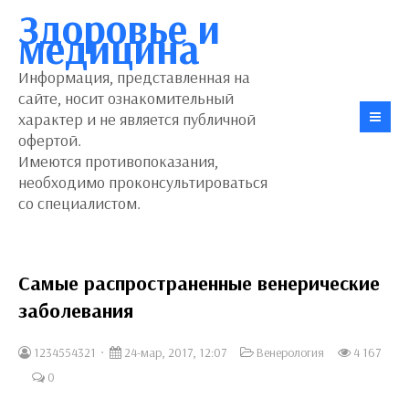
Здоровье и
медицина
Информация, представленная на
сайте, носит ознакомительный
характер и не является публичной
офертой.
Имеются противопоказания,
необходимо проконсультироваться
со специалистом.
Самые распространенные венерические
заболевания
1234554321
24-мар, 2017, 12:07
Венерология
4 167
0