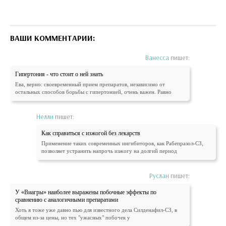
ВАШИ КОММЕНТАРИИ:
Ванесса
пишет:
Гипертония - что стоит о ней знать
Ева, верно: своевременный прием препаратов, независимо от
остальных способов борьбы с гипертонией, очень важен. Равно
Нелли
пишет:
Как справиться с изжогой без лекарств
Применение таких современных ингибиторов, как Рабепразол-СЗ,
позволяет устранить напрочь изжогу на долгий период
Руслан
пишет:
У «Виагры» наиболее выражены побочные эффекты по
сравнению с аналогичными препаратами
Хоть я тоже уже давно пью для известного дела Силденафил-СЗ, в
общем из-за цены, но тех "ужасных" побочек у