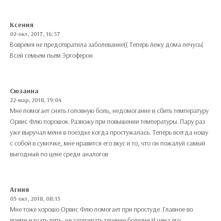
Ксения
02-окт, 2017, 16:37
Вовремя не предотвратила заболевание(( Теперь лежу дома лечусь(
Всей семьем пьем Эргоферон
Сюзанна
22-мар, 2018, 19:04
Мне помогает снять головную боль, недомогание и сбить температуру
Орвис Флю порошок. Развожу при повышении температуры. Пару раз
уже выручал меня в поездке когда простужалась. Теперь всегда ношу
с собой в сумочке, мне нравится его вкус и то, что он пожалуй самый
выгодный по цене среди аналогов
Агния
05-окт, 2018, 08:15
Мне тоже хорошо Орвис Флю помогает при простуде .Главное во
время начать пить ,не затягивать течение болезни.И цена его