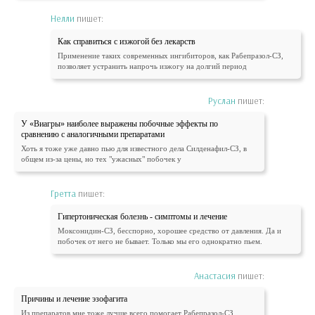
Нелли
пишет:
Как справиться с изжогой без лекарств
Применение таких современных ингибиторов, как Рабепразол-СЗ,
позволяет устранить напрочь изжогу на долгий период
Руслан
пишет:
У «Виагры» наиболее выражены побочные эффекты по
сравнению с аналогичными препаратами
Хоть я тоже уже давно пью для известного дела Силденафил-СЗ, в
общем из-за цены, но тех "ужасных" побочек у
Гретта
пишет:
Гипертоническая болезнь - симптомы и лечение
Моксонидин-СЗ, бесспорно, хорошее средство от давления. Да и
побочек от него не бывает. Только мы его однократно пьем.
Анастасия
пишет:
Причины и лечение эзофагита
Из препаратов мне тоже лучше всего помогает Рабепразол-СЗ.