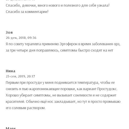
Спасибо, девочки, много нового и полезного для себя узнала!
Спасибо за комментарии!
Зоя
26-дек, 2018, 09:36
Я по совету терапевта применяю Эргоферон в время заболевания орз,
за три четыре дня поправляюсь, симптомы быстро сходят на нет
Нина
23-сен, 2019, 20:17
Первым при простуде у меня поднимается температура, чтобы ее
снизить я пью жаропонижающие порошки, как вариант Простудокс.
Хорошо убирает симптомы, не вызывает сонливости и не содержит
красителей. Обычно ещё нос закладывает, но тут я просто промываю
его солевым раствором.
Марк