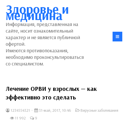
Здоровье и
медицина
Информация, представленная на
сайте, носит ознакомительный
характер и не является публичной
офертой.
Имеются противопоказания,
необходимо проконсультироваться
со специалистом.
Лечение ОРВИ у взрослых — как
эффективно это сделать
1234554321
31-май, 2017, 10:46
Вирусные заболевания
11 992
9