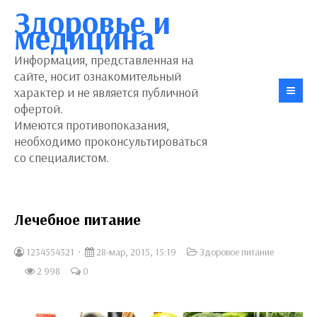
Здоровье и
медицина
Информация, представленная на
сайте, носит ознакомительный
характер и не является публичной
офертой.
Имеются противопоказания,
необходимо проконсультироваться
со специалистом.
Лечебное питание
1234554321
28-мар, 2015, 15:19
Здоровое питание
2 998
0