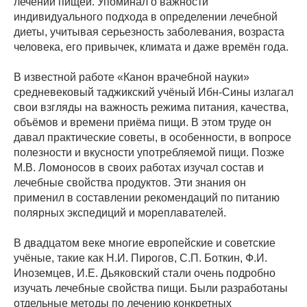
лечении пищей. Упоминал о важности
индивидуального подхода в определении лечебной
диеты, учитывая серьезность заболевания, возраста
человека, его привычек, климата и даже времён года.
В известной работе «Канон врачебной науки»
средневековый таджикский учёный Ибн-Сины излагал
свои взгляды на важность режима питания, качества,
объёмов и времени приёма пищи. В этом труде он
давал практические советы, в особенности, в вопросе
полезности и вкусности употребляемой пищи. Позже
М.В. Ломоносов в своих работах изучал состав и
лечебные свойства продуктов. Эти знания он
применил в составлении рекомендаций по питанию
полярных экспедиций и мореплавателей.
В двадцатом веке многие европейские и советские
учёные, такие как Н.И. Пирогов, С.П. Боткин, Ф.И.
Иноземцев, И.Е. Дьяковский стали очень подробно
изучать лечебные свойства пищи. Были разработаны
отдельные методы по лечению конкретных