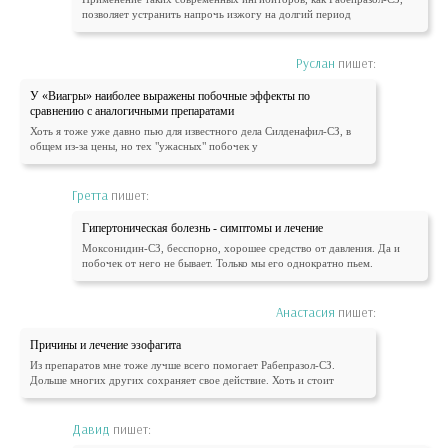
позволяет устранить напрочь изжогу на долгий период
Руслан
пишет:
У «Виагры» наиболее выражены побочные эффекты по
сравнению с аналогичными препаратами
Хоть я тоже уже давно пью для известного дела Силденафил-СЗ, в
общем из-за цены, но тех "ужасных" побочек у
Гретта
пишет:
Гипертоническая болезнь - симптомы и лечение
Моксонидин-СЗ, бесспорно, хорошее средство от давления. Да и
побочек от него не бывает. Только мы его однократно пьем.
Анастасия
пишет:
Причины и лечение эзофагита
Из препаратов мне тоже лучше всего помогает Рабепразол-СЗ.
Дольше многих других сохраняет свое действие. Хоть и стоит
Давид
пишет: