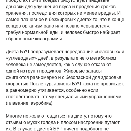
продуктах почти всегда присутствуют пищевые
добавки для улучшения вкуса и продления сроков
хранения, последствия которых не менее вредны. И
самое плачевное в безжировых диетах то, что в конце
концов организм рано или поздно «срывается»,
требуя нормальной еды, и человек быстро набирает
сброшенные килограммы.
Диета БУЧ подразумевает чередование «белковых» и
«углеводных» дней, в результате чего метаболизм
человека не замедляется, как в случае отказа от
одной из групп продуктов. Жировые запасы
сжигаются равномерно и с безопасной для здоровья
скоростью.После курса диеты БУЧ кожа не провисает,
а равномерно утягивается, особенно если
способствовать этому специальными упражнениями
(плавание, аэробика).
Многие не желают садиться на диету, потому что
отзывы о муках голода и плохом настроении пугают
их. В случае с диетой БУЧ ничего подобного не