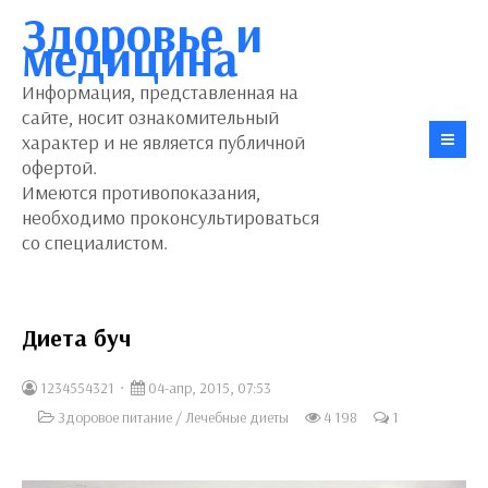
Здоровье и
медицина
Информация, представленная на
сайте, носит ознакомительный
характер и не является публичной
офертой.
Имеются противопоказания,
необходимо проконсультироваться
со специалистом.
Диета буч
1234554321
04-апр, 2015, 07:53
Здоровое питание
/
Лечебные диеты
4 198
1