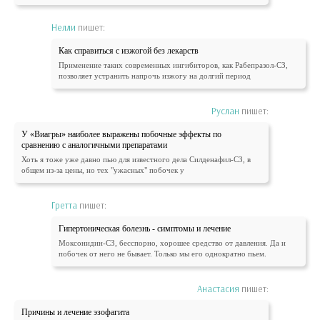
Нелли
пишет:
Как справиться с изжогой без лекарств
Применение таких современных ингибиторов, как Рабепразол-СЗ,
позволяет устранить напрочь изжогу на долгий период
Руслан
пишет:
У «Виагры» наиболее выражены побочные эффекты по
сравнению с аналогичными препаратами
Хоть я тоже уже давно пью для известного дела Силденафил-СЗ, в
общем из-за цены, но тех "ужасных" побочек у
Гретта
пишет:
Гипертоническая болезнь - симптомы и лечение
Моксонидин-СЗ, бесспорно, хорошее средство от давления. Да и
побочек от него не бывает. Только мы его однократно пьем.
Анастасия
пишет:
Причины и лечение эзофагита