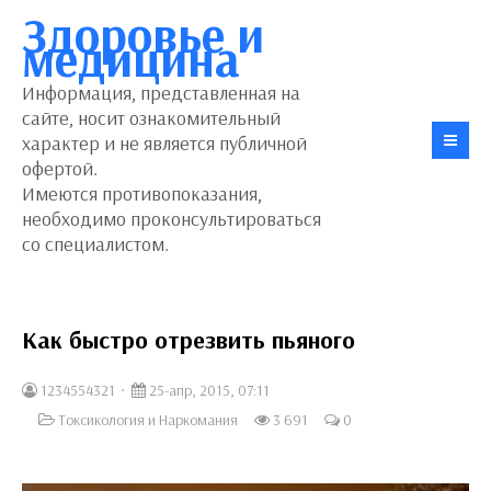
Здоровье и
медицина
Информация, представленная на
сайте, носит ознакомительный
характер и не является публичной
офертой.
Имеются противопоказания,
необходимо проконсультироваться
со специалистом.
Как быстро отрезвить пьяного
1234554321
25-апр, 2015, 07:11
Токсикология и Наркомания
3 691
0