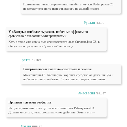
Применение таких современных ингибиторов, как Рабепразол-СЗ,
позволяет устранить напрочь изжогу на долгий период
Руслан
пишет:
У «Виагры» наиболее выражены побочные эффекты по
сравнению с аналогичными препаратами
Хоть я тоже уже давно пью для известного дела Силденафил-СЗ, в
общем из-за цены, но тех "ужасных" побочек у
Гретта
пишет:
Гипертоническая болезнь - симптомы и лечение
Моксонидин-СЗ, бесспорно, хорошее средство от давления. Да и
побочек от него не бывает. Только мы его однократно пьем.
Анастасия
пишет:
Причины и лечение эзофагита
Из препаратов мне тоже лучше всего помогает Рабепразол-СЗ.
Дольше многих других сохраняет свое действие. Хоть и стоит
Давид
пишет: