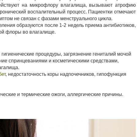
 действуют на микрофлору влагалища, вызывают атрофию
хронический воспалительный процесс. Пациентки отмечают
мптом не связан с фазами менструального цикла.
ления образуются после 1-2 недель приема антибиотиков,
ой флоры во влагалище.
е гигиенические процедуры, загрязнение гениталий мочой
ение спринцеваниями и косметическими средствами,
агалища.
бет
, недостаточность коры надпочечников, гипофункция
ические и термические ожоги, аллергические причины.