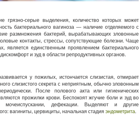
е грязно-серые выделения, количество которых может
нность бактериального вагиноза — наличие отделяемого с
твие размножения бактерий, вырабатывающих зловонные
оловые контакты, стрессы, сопутствующие болезни. Чаще
, является единственным проявлением бактериального
искомфорт и зуд в области репродуктивных органов.
азвивается у пожилых, истончается слизистая, отмирает
дного слизистого секрета с неприятным, обычно зловонным
риодически. После полового акта или гигиенических
вляются прожилки крови. Беспокоят жгучие боли и зуд во
и мочеиспускании, дефекации. Выделяют и другие
го: вагиниты, цервициты, начальная стадия
эндометрита
.