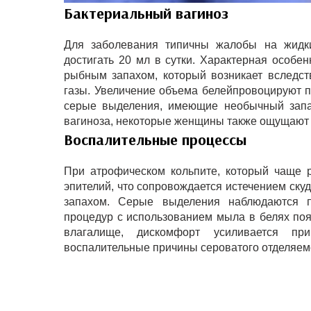
Бактериальный вагиноз
Для заболевания типичны жалобы на жидки
достигать 20 мл в сутки. Характерная особе
рыбным запахом, который возникает вследс
газы. Увеличение объема белейпровоцируют п
серые выделения, имеющие необычный запах
вагиноза, некоторые женщины также ощущают д
Воспалительные процессы
При атрофическом кольпите, который чаще р
эпителий, что сопровождается истечением ску
запахом. Серые выделения наблюдаются пе
процедур с использованием мыла в белях поя
влагалище, дискомфорт усиливается пр
воспалительные причины сероватого отделяемо