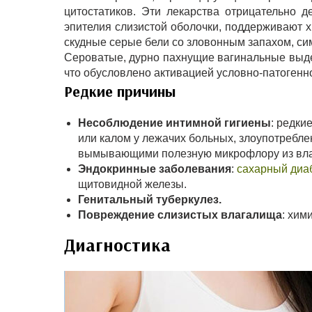
цитостатиков. Эти лекарства отрицательно
эпителия слизистой оболочки, поддерживают 
скудные серые бели со зловонным запахом, си
Сероватые, дурно пахнущие вагинальные выде
что обусловлено активацией условно-патогенн
Редкие причины
Несоблюдение интимной гигиены
: редки
или калом у лежачих больных, злоупотребл
вымывающими полезную микрофлору из вл
Эндокринные заболевания
:
сахарный диа
щитовидной железы.
Генитальный туберкулез.
Повреждение слизистых влагалища
: хим
Диагностика