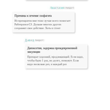
Анастасия
пишет:
Причины и лечение эзофагита
Из препаратов мне тоже лучше всего помогает
Рабепразол-СЗ. Дольше многих других
сохраняет свое действие. Хоть и стоит
Давид
пишет:
Дапоксетин, задержка преждевременной
эякуляции
Препарат хороший, продлевающий. Если надо,
чтобы было 1 раз, но долго, поможет. Если
надо несколько раз, и каждый раз