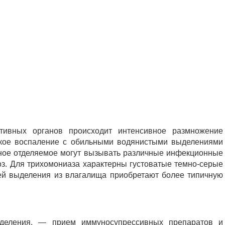
тивных органов происходит интенсивное размножение
ское воспаление с обильными водянистыми выделениями
ное отделяемое могут вызывать различные инфекционные
оз. Для трихомониаза характерны густоватые темно-серые
ней выделения из влагалища приобретают более типичную
деления, — прием иммуносупрессивных препаратов и