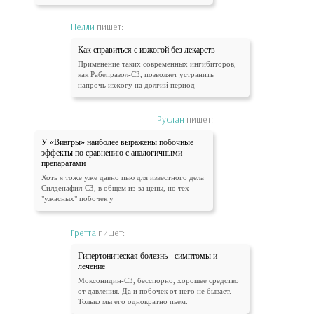
Нелли
пишет:
Как справиться с изжогой без лекарств
Применение таких современных ингибиторов,
как Рабепразол-СЗ, позволяет устранить
напрочь изжогу на долгий период
Руслан
пишет:
У «Виагры» наиболее выражены побочные
эффекты по сравнению с аналогичными
препаратами
Хоть я тоже уже давно пью для известного дела
Силденафил-СЗ, в общем из-за цены, но тех
"ужасных" побочек у
Гретта
пишет:
Гипертоническая болезнь - симптомы и
лечение
Моксонидин-СЗ, бесспорно, хорошее средство
от давления. Да и побочек от него не бывает.
Только мы его однократно пьем.