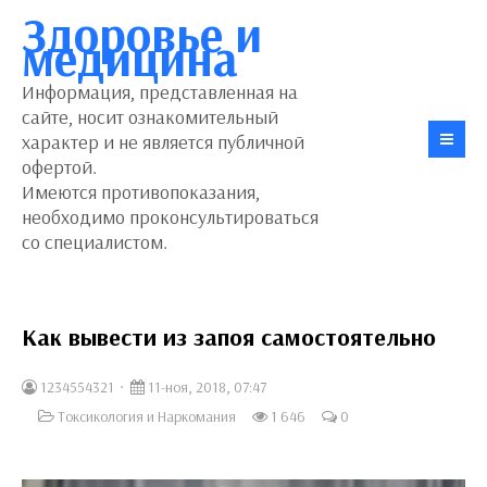
Здоровье и
медицина
Информация, представленная на
сайте, носит ознакомительный
характер и не является публичной
офертой.
Имеются противопоказания,
необходимо проконсультироваться
со специалистом.
Как вывести из запоя самостоятельно
1234554321
11-ноя, 2018, 07:47
Токсикология и Наркомания
1 646
0