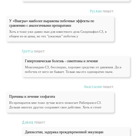
Руслан
пишет:
У «Виагры» наиболее выражены побочные эффекты по
сравнению с аналогичными препаратами
Хоть я тоже уже давно пью для известного дела Силденафил-СЗ, в
общем из-за цены, но тех "ужасных" побочек у
Гретта
пишет:
Гипертоническая болезнь - симптомы и лечение
Моксонидин-СЗ, бесспорно, хорошее средство от давления. Да и
побочек от него не бывает. Только мы его однократно пьем.
Анастасия
пишет:
Причины и лечение эзофагита
Из препаратов мне тоже лучше всего помогает Рабепразол-СЗ.
Дольше многих других сохраняет свое действие. Хоть и стоит
Давид
пишет:
Дапоксетин, задержка преждевременной эякуляции