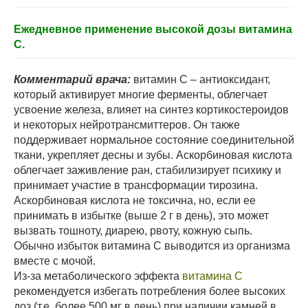
Ежедневное применение высокой дозы витамина
С.
Комментарий врача:
витамин С – антиоксидант,
который активирует многие ферменты, облегчает
усвоение железа, влияет на синтез кортикостероидов
и некоторых нейротрансмиттеров. Он также
поддерживает нормальное состояние соединительной
ткани, укрепляет десны и зубы. Аскорбиновая кислота
облегчает заживление ран, стабилизирует психику и
принимает участие в трансформации тирозина.
Аскорбиновая кислота не токсична, но, если ее
принимать в избытке (выше 2 г в день), это может
вызвать тошноту, диарею, рвоту, кожную сыпь.
Обычно избыток витамина С выводится из организма
вместе с мочой.
Из-за метаболического эффекта
витамина С
рекомендуется избегать потребления более высоких
доз (т.е. более 500 мг в день) при наличии камней в