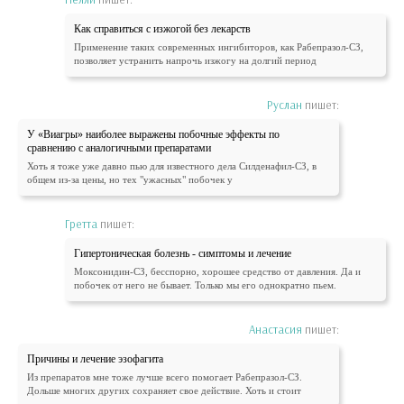
Как справиться с изжогой без лекарств
Применение таких современных ингибиторов, как Рабепразол-СЗ,
позволяет устранить напрочь изжогу на долгий период
Руслан
пишет:
У «Виагры» наиболее выражены побочные эффекты по
сравнению с аналогичными препаратами
Хоть я тоже уже давно пью для известного дела Силденафил-СЗ, в
общем из-за цены, но тех "ужасных" побочек у
Гретта
пишет:
Гипертоническая болезнь - симптомы и лечение
Моксонидин-СЗ, бесспорно, хорошее средство от давления. Да и
побочек от него не бывает. Только мы его однократно пьем.
Анастасия
пишет:
Причины и лечение эзофагита
Из препаратов мне тоже лучше всего помогает Рабепразол-СЗ.
Дольше многих других сохраняет свое действие. Хоть и стоит