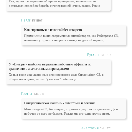
Ева, верно: своевременный прием препаратов, независимо от
остальных способов борьбы с гипертонией, очень важен. Равно
Нелли
пишет:
Как справиться с изжогой без лекарств
Применение таких современных ингибиторов, как Рабепразол-СЗ,
позволяет устранить напрочь изжогу на долгий период
Руслан
пишет:
У «Виагры» наиболее выражены побочные эффекты по
сравнению с аналогичными препаратами
Хоть я тоже уже давно пью для известного дела Силденафил-СЗ, в
общем из-за цены, но тех "ужасных" побочек у
Гретта
пишет:
Гипертоническая болезнь - симптомы и лечение
Моксонидин-СЗ, бесспорно, хорошее средство от давления. Да и
побочек от него не бывает. Только мы его однократно пьем.
Анастасия
пишет: