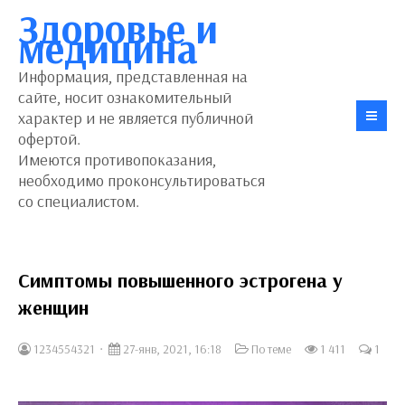
Здоровье и
медицина
Информация, представленная на
сайте, носит ознакомительный
характер и не является публичной
офертой.
Имеются противопоказания,
необходимо проконсультироваться
со специалистом.
Симптомы повышенного эстрогена у
женщин
1234554321
27-янв, 2021, 16:18
По теме
1 411
1