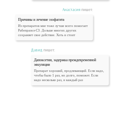
Анастасия
пишет:
Причины и лечение эзофагита
Из препаратов мне тоже лучше всего помогает
Рабепразол-СЗ. Дольше многих других
сохраняет свое действие. Хоть и стоит
Давид
пишет:
Дапоксетин, задержка преждевременной
эякуляции
Препарат хороший, продлевающий. Если надо,
чтобы было 1 раз, но долго, поможет. Если
надо несколько раз, и каждый раз