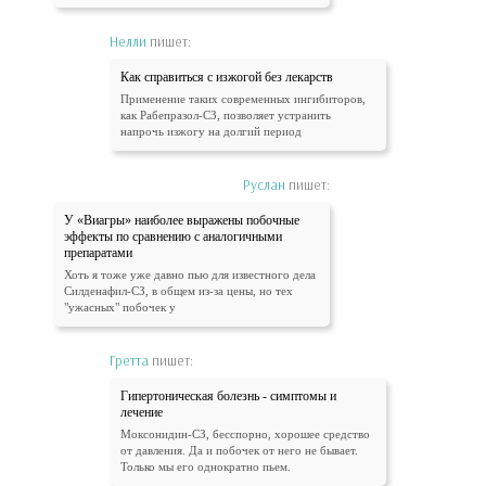
Нелли
пишет:
Как справиться с изжогой без лекарств
Применение таких современных ингибиторов,
как Рабепразол-СЗ, позволяет устранить
напрочь изжогу на долгий период
Руслан
пишет:
У «Виагры» наиболее выражены побочные
эффекты по сравнению с аналогичными
препаратами
Хоть я тоже уже давно пью для известного дела
Силденафил-СЗ, в общем из-за цены, но тех
"ужасных" побочек у
Гретта
пишет:
Гипертоническая болезнь - симптомы и
лечение
Моксонидин-СЗ, бесспорно, хорошее средство
от давления. Да и побочек от него не бывает.
Только мы его однократно пьем.