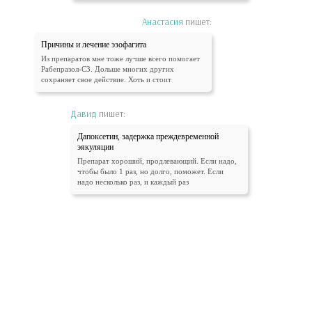
Анастасия
пишет:
Причины и лечение эзофагита
Из препаратов мне тоже лучше всего помогает
Рабепразол-СЗ. Дольше многих других
сохраняет свое действие. Хоть и стоит
Давид
пишет:
Дапоксетин, задержка преждевременной
эякуляции
Препарат хороший, продлевающий. Если надо,
чтобы было 1 раз, но долго, поможет. Если
надо несколько раз, и каждый раз