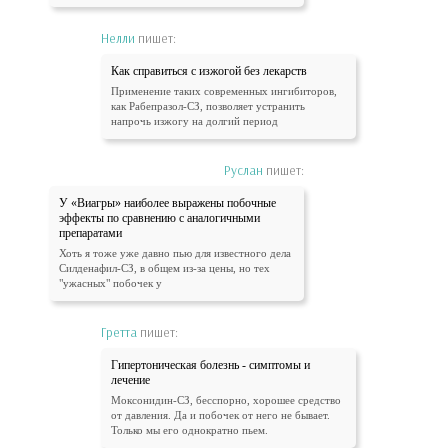
Нелли
пишет:
Как справиться с изжогой без лекарств
Применение таких современных ингибиторов,
как Рабепразол-СЗ, позволяет устранить
напрочь изжогу на долгий период
Руслан
пишет:
У «Виагры» наиболее выражены побочные
эффекты по сравнению с аналогичными
препаратами
Хоть я тоже уже давно пью для известного дела
Силденафил-СЗ, в общем из-за цены, но тех
"ужасных" побочек у
Гретта
пишет:
Гипертоническая болезнь - симптомы и
лечение
Моксонидин-СЗ, бесспорно, хорошее средство
от давления. Да и побочек от него не бывает.
Только мы его однократно пьем.