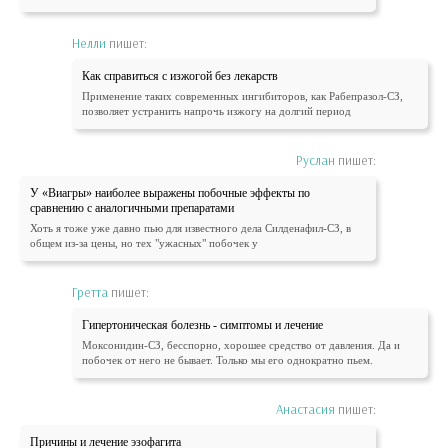
Нелли
пишет:
Как справиться с изжогой без лекарств
Применение таких современных ингибиторов, как Рабепразол-СЗ,
позволяет устранить напрочь изжогу на долгий период
Руслан
пишет:
У «Виагры» наиболее выражены побочные эффекты по
сравнению с аналогичными препаратами
Хоть я тоже уже давно пью для известного дела Силденафил-СЗ, в
общем из-за цены, но тех "ужасных" побочек у
Гретта
пишет:
Гипертоническая болезнь - симптомы и лечение
Моксонидин-СЗ, бесспорно, хорошее средство от давления. Да и
побочек от него не бывает. Только мы его однократно пьем.
Анастасия
пишет:
Причины и лечение эзофагита