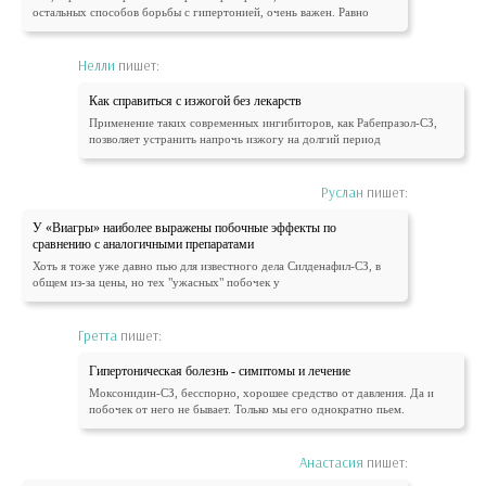
остальных способов борьбы с гипертонией, очень важен. Равно
Нелли
пишет:
Как справиться с изжогой без лекарств
Применение таких современных ингибиторов, как Рабепразол-СЗ,
позволяет устранить напрочь изжогу на долгий период
Руслан
пишет:
У «Виагры» наиболее выражены побочные эффекты по
сравнению с аналогичными препаратами
Хоть я тоже уже давно пью для известного дела Силденафил-СЗ, в
общем из-за цены, но тех "ужасных" побочек у
Гретта
пишет:
Гипертоническая болезнь - симптомы и лечение
Моксонидин-СЗ, бесспорно, хорошее средство от давления. Да и
побочек от него не бывает. Только мы его однократно пьем.
Анастасия
пишет: