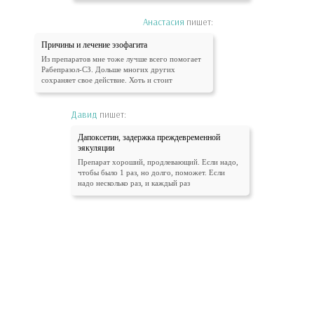
Анастасия
пишет:
Причины и лечение эзофагита
Из препаратов мне тоже лучше всего помогает
Рабепразол-СЗ. Дольше многих других
сохраняет свое действие. Хоть и стоит
Давид
пишет:
Дапоксетин, задержка преждевременной
эякуляции
Препарат хороший, продлевающий. Если надо,
чтобы было 1 раз, но долго, поможет. Если
надо несколько раз, и каждый раз