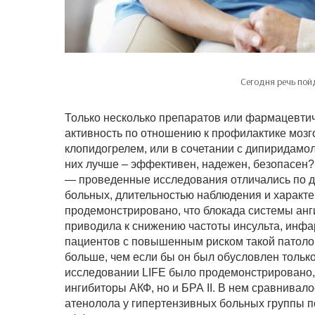
Сегодня речь пой
Только несколько препаратов или фармацевти
активность по отношению к профилактике мозго
клопидогрелем, или в сочетании с дипиридамо
них лучше – эффективен, надежен, безопасен? 
— проведенные исследования отличались по ди
больных, длительностью наблюдения и характ
продемонстрировано, что блокада системы анг
приводила к снижению частоты инсульта, инфар
пациентов с повышенным риском такой патоло
больше, чем если бы он был обусловлен тольк
исследовании LIFE было продемонстрировано, 
ингибиторы АКФ, но и БРА II. В нем сравнивал
атенолола у гипертензивных больных группы п