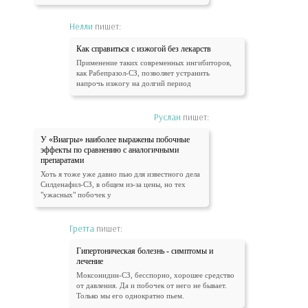
Нелли
пишет:
Как справиться с изжогой без лекарств
Применение таких современных ингибиторов,
как Рабепразол-СЗ, позволяет устранить
напрочь изжогу на долгий период
Руслан
пишет:
У «Виагры» наиболее выражены побочные
эффекты по сравнению с аналогичными
препаратами
Хоть я тоже уже давно пью для известного дела
Силденафил-СЗ, в общем из-за цены, но тех
"ужасных" побочек у
Гретта
пишет:
Гипертоническая болезнь - симптомы и
лечение
Моксонидин-СЗ, бесспорно, хорошее средство
от давления. Да и побочек от него не бывает.
Только мы его однократно пьем.