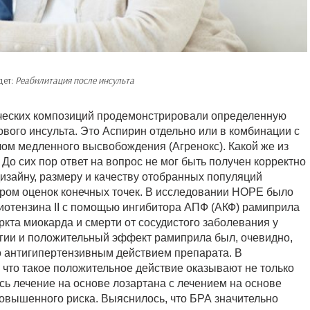
дет:
Реабилитация после инсульта
ческих композиций продемонстрировали определенную
вого инсульта. Это Аспирин отдельно или в комбинации с
лом медленного высвобождения (Агренокс). Какой же из
До сих пор ответ на вопрос не мог быть получен корректно
зайну, размеру и качеству отобранных популяций
ером оценок конечных точек. В исследовании HOPE было
иотензина II с помощью ингибитора АПФ (АКФ) рамиприла
кта миокарда и смерти от сосудистого заболевания у
гии и положительный эффект рамиприла был, очевидно,
о антигипертензивным действием препарата. В
что такое положительное действие оказывают не только
ось лечение на основе лозартана с лечением на основе
овышенного риска. Выяснилось, что БРА значительно