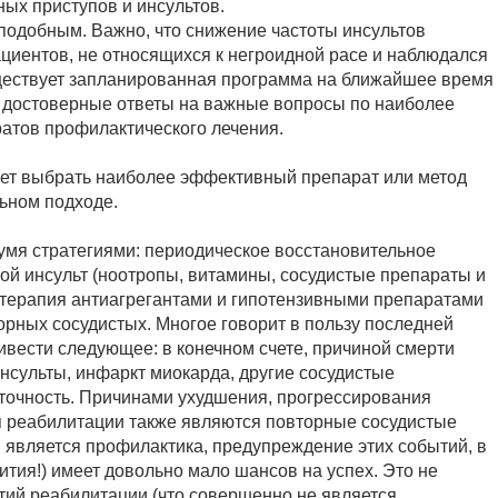
ых приступов и инсультов.
подобным. Важно, что снижение частоты инсультов
циентов, не относящихся к негроидной расе и наблюдался
ществует запланированная программа на ближайшее время
 и достоверные ответы на важные вопросы по наиболее
атов профилактического лечения.
ает выбрать наиболее эффективный препарат или метод
ьном подходе.
вумя стратегиями: периодическое восстановительное
ой инсульт (ноотропы, витамины, сосудистые препараты и
я терапия антиагрегантами и гипотензивными препаратами
орных сосудистых. Многое говорит в пользу последней
ривести следующее: в конечном счете, причиной смерти
сульты, инфаркт миокарда, другие сосудистые
точность. Причинами ухудшения, прогрессирования
 реабилитации также являются повторные сосудистые
является профилактика, предупреждение этих событий, в
вития!) имеет довольно мало шансов на успех. Это не
тий реабилитации (что совершенно не является