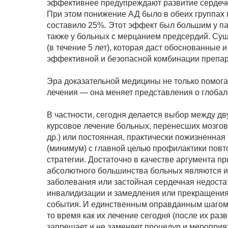
эффективнее предупреждают развитие сердечн
При этом понижение АД было в обеих группах 
составило 25%. Этот эффект был большим у па
также у больных с мерцанием предсердий. Су
(в течение 5 лет), которая даст обоснованные
эффективной и безопасной комбинации препар
Эра доказательной медицины не только помог
лечения — она меняет представления о глобал
В частности, сегодня делается выбор между д
курсовое лечение больных, перенесших мозгов
др.) или постоянная, практически пожизненна
(минимум) с главной целью профилактики повт
стратегии. Достаточно в качестве аргумента п
абсолютного большинства больных являются ин
заболевания или застойная сердечная недоста
инвалидизации и замедления или прекращения
события. И единственным оправданным шагом 
то время как их лечение сегодня (после их раз
запрещает и не заменяет процедур и мероприя