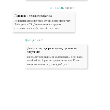
Анастасия
пишет:
Причины и лечение эзофагита
Из препаратов мне тоже лучше всего помогает
Рабепразол-СЗ. Дольше многих других
сохраняет свое действие. Хоть и стоит
Давид
пишет:
Дапоксетин, задержка преждевременной
эякуляции
Препарат хороший, продлевающий. Если надо,
чтобы было 1 раз, но долго, поможет. Если
надо несколько раз, и каждый раз