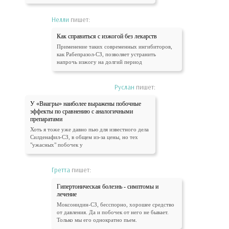
Нелли
пишет:
Как справиться с изжогой без лекарств
Применение таких современных ингибиторов,
как Рабепразол-СЗ, позволяет устранить
напрочь изжогу на долгий период
Руслан
пишет:
У «Виагры» наиболее выражены побочные
эффекты по сравнению с аналогичными
препаратами
Хоть я тоже уже давно пью для известного дела
Силденафил-СЗ, в общем из-за цены, но тех
"ужасных" побочек у
Гретта
пишет:
Гипертоническая болезнь - симптомы и
лечение
Моксонидин-СЗ, бесспорно, хорошее средство
от давления. Да и побочек от него не бывает.
Только мы его однократно пьем.