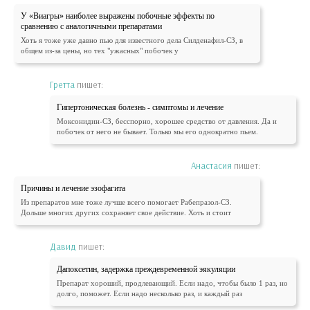
У «Виагры» наиболее выражены побочные эффекты по
сравнению с аналогичными препаратами
Хоть я тоже уже давно пью для известного дела Силденафил-СЗ, в
общем из-за цены, но тех "ужасных" побочек у
Гретта
пишет:
Гипертоническая болезнь - симптомы и лечение
Моксонидин-СЗ, бесспорно, хорошее средство от давления. Да и
побочек от него не бывает. Только мы его однократно пьем.
Анастасия
пишет:
Причины и лечение эзофагита
Из препаратов мне тоже лучше всего помогает Рабепразол-СЗ.
Дольше многих других сохраняет свое действие. Хоть и стоит
Давид
пишет:
Дапоксетин, задержка преждевременной эякуляции
Препарат хороший, продлевающий. Если надо, чтобы было 1 раз, но
долго, поможет. Если надо несколько раз, и каждый раз