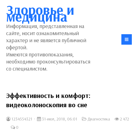
Здоровье и
медицина
Информация, представленная на
сайте, носит ознакомительный
характер и не является публичной
офертой.
Имеются противопоказания,
необходимо проконсультироваться
со специалистом.
Эффективность и комфорт:
видеоколоноскопия во сне
1234554321
31-июл, 2018, 06:01
Диагностика
2 472
0