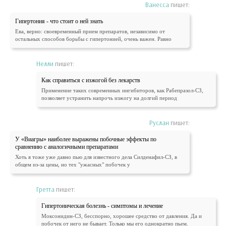
Ванесса
пишет:
Гипертония - что стоит о ней знать
Ева, верно: своевременный прием препаратов, независимо от
остальных способов борьбы с гипертонией, очень важен. Равно
Нелли
пишет:
Как справиться с изжогой без лекарств
Применение таких современных ингибиторов, как Рабепразол-СЗ,
позволяет устранить напрочь изжогу на долгий период
Руслан
пишет:
У «Виагры» наиболее выражены побочные эффекты по
сравнению с аналогичными препаратами
Хоть я тоже уже давно пью для известного дела Силденафил-СЗ, в
общем из-за цены, но тех "ужасных" побочек у
Гретта
пишет:
Гипертоническая болезнь - симптомы и лечение
Моксонидин-СЗ, бесспорно, хорошее средство от давления. Да и
побочек от него не бывает. Только мы его однократно пьем.