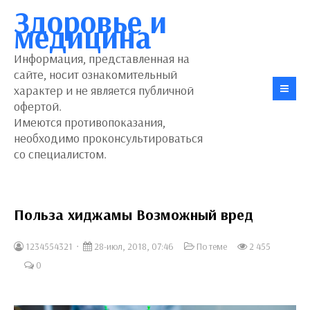
Здоровье и
медицина
Информация, представленная на
сайте, носит ознакомительный
характер и не является публичной
офертой.
Имеются противопоказания,
необходимо проконсультироваться
со специалистом.
Польза хиджамы Возможный вред
1234554321
28-июл, 2018, 07:46
По теме
2 455
0