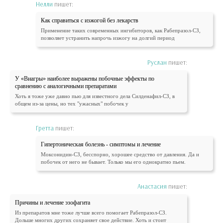
Нелли
пишет:
Как справиться с изжогой без лекарств
Применение таких современных ингибиторов, как Рабепразол-СЗ,
позволяет устранить напрочь изжогу на долгий период
Руслан
пишет:
У «Виагры» наиболее выражены побочные эффекты по
сравнению с аналогичными препаратами
Хоть я тоже уже давно пью для известного дела Силденафил-СЗ, в
общем из-за цены, но тех "ужасных" побочек у
Гретта
пишет:
Гипертоническая болезнь - симптомы и лечение
Моксонидин-СЗ, бесспорно, хорошее средство от давления. Да и
побочек от него не бывает. Только мы его однократно пьем.
Анастасия
пишет:
Причины и лечение эзофагита
Из препаратов мне тоже лучше всего помогает Рабепразол-СЗ.
Дольше многих других сохраняет свое действие. Хоть и стоит