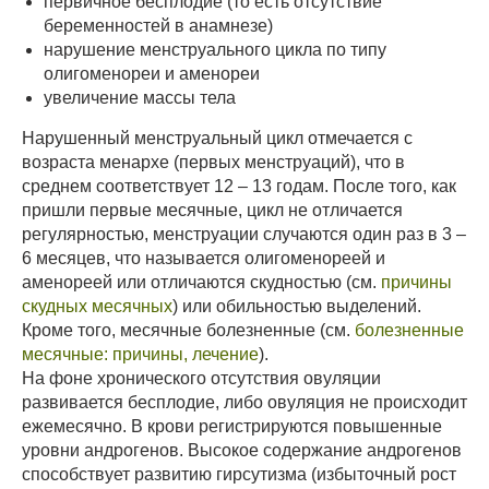
первичное бесплодие (то есть отсутствие
беременностей в анамнезе)
нарушение менструального цикла по типу
олигоменореи и аменореи
увеличение массы тела
Нарушенный менструальный цикл отмечается с
возраста менархе (первых менструаций), что в
среднем соответствует 12 – 13 годам. После того, как
пришли первые месячные, цикл не отличается
регулярностью, менструации случаются один раз в 3 –
6 месяцев, что называется олигоменореей и
аменореей или отличаются скудностью (см.
причины
скудных месячных
) или обильностью выделений.
Кроме того, месячные болезненные (см.
болезненные
месячные: причины, лечение
).
На фоне хронического отсутствия овуляции
развивается бесплодие, либо овуляция не происходит
ежемесячно. В крови регистрируются повышенные
уровни андрогенов. Высокое содержание андрогенов
способствует развитию гирсутизма (избыточный рост