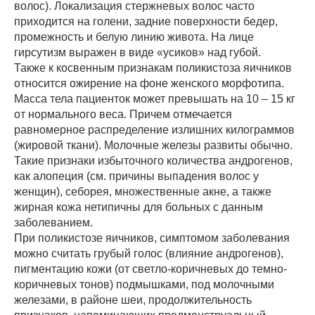
волос). Локализация стержневых волос часто
приходится на голени, задние поверхности бедер,
промежность и белую линию живота. На лице
гирсутизм выражен в виде «усиков» над губой.
Также к косвенным признакам поликистоза яичников
относится ожирение на фоне женского морфотипа.
Масса тела пациенток может превышать на 10 – 15 кг
от нормального веса. Причем отмечается
равномерное распределение излишних килограммов
(жировой ткани). Молочные железы развиты обычно.
Такие признаки избыточного количества андрогенов,
как алопеция (см. причины выпадения волос у
женщин), себорея, множественные акне, а также
жирная кожа нетипичны для больных с данным
заболеванием.
При поликистозе яичников, симптомом заболевания
можно считать грубый голос (влияние андрогенов),
пигментацию кожи (от светло-коричневых до темно-
коричневых тонов) подмышками, под молочными
железами, в районе шеи, продолжительность