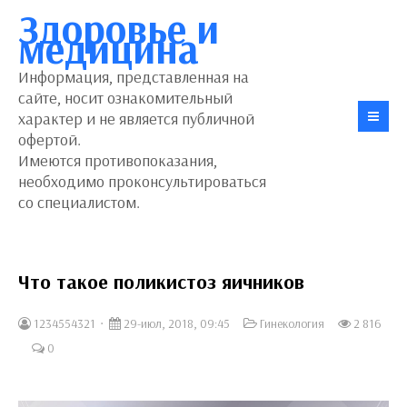
Здоровье и
медицина
Информация, представленная на
сайте, носит ознакомительный
характер и не является публичной
офертой.
Имеются противопоказания,
необходимо проконсультироваться
со специалистом.
Что такое поликистоз яичников
1234554321
29-июл, 2018, 09:45
Гинекология
2 816
0