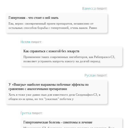
Ванесса
пишет:
Гипертония - что стоит о ней знать
Ева, верно: своевременный прием препаратов, независимо от
остальных способов борьбы с гипертонией, очень важен. Равно
Нелли
пишет:
Как справиться с изжогой без лекарств
Применение таких современных ингибиторов, как Рабепразол-СЗ,
позволяет устранить напрочь изжогу на долгий период
Руслан
пишет:
У «Виагры» наиболее выражены побочные эффекты по
сравнению с аналогичными препаратами
Хоть я тоже уже давно пью для известного дела Силденафил-СЗ, в
общем из-за цены, но тех "ужасных" побочек у
Гретта
пишет:
Гипертоническая болезнь - симптомы и лечение