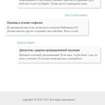
Моксонидин-СЗ, бесспорно, хорошее средство от давления. Да и
побочек от него не бывает. Только мы его однократно пьем.
Анастасия
пишет:
Причины и лечение эзофагита
Из препаратов мне тоже лучше всего помогает Рабепразол-СЗ.
Дольше многих других сохраняет свое действие. Хоть и стоит
Давид
пишет:
Дапоксетин, задержка преждевременной эякуляции
Препарат хороший, продлевающий. Если надо, чтобы было 1 раз, но
долго, поможет. Если надо несколько раз, и каждый раз
Copyright © 2018-2021. Все права защищены!